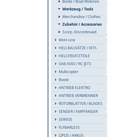
Boote / Boat Motoren
Werkzeug / Tools
Merchandise / Clothes
Zubehör / Accessories
Scorp. Discontinued
WoH-Line
HELI BAUSÄTZE / KITS
HELI ERSATZTEILE
SAB AVIO / RC JETS
Multicopter
Boote
ANTRIEB ELEKTRO
ANTRIEB VERBRENNER
ROTORBLÄTTER / BLADES
SENDER / EMPFÄNGER
SERVOS
FLYBARLESS
LIPOS / AKKUS