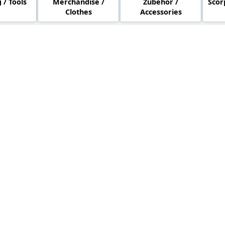
/ Tools
Merchandise /
Zubehör /
Scor
Clothes
Accessories