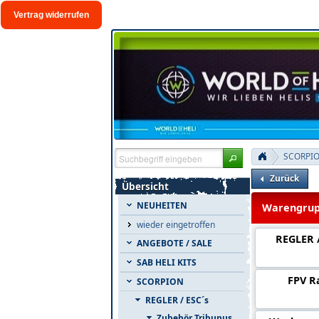
Vertrag widerrufen
SCORPI
Zurück
Übersicht
NEUHEITEN
Warengrup
wieder eingetroffen
REGLER /
ANGEBOTE / SALE
SAB HELI KITS
FPV R
SCORPION
REGLER / ESC´s
Zubehör Tribunus