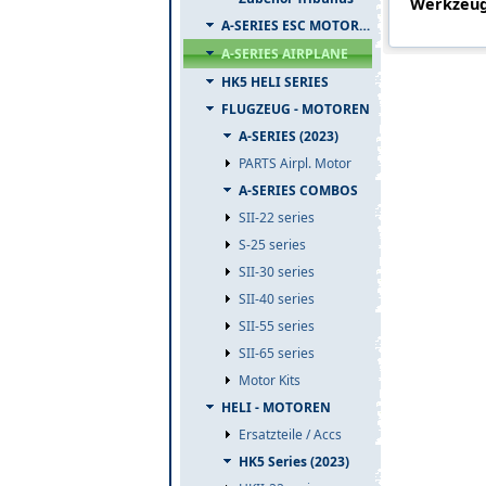
Werkzeug 
A-SERIES ESC MOTOR COMBO
A-SERIES AIRPLANE
HK5 HELI SERIES
FLUGZEUG - MOTOREN
A-SERIES (2023)
PARTS Airpl. Motor
A-SERIES COMBOS
SII-22 series
S-25 series
SII-30 series
SII-40 series
SII-55 series
SII-65 series
Motor Kits
HELI - MOTOREN
Ersatzteile / Accs
HK5 Series (2023)