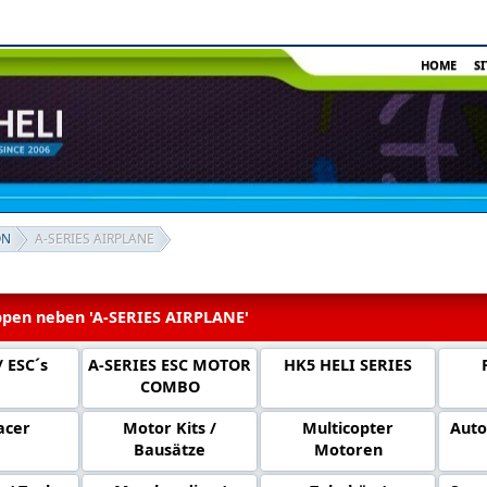
HOME
S
ON
A-SERIES AIRPLANE
pen neben 'A-SERIES AIRPLANE'
 ESC´s
A-SERIES ESC MOTOR
HK5 HELI SERIES
COMBO
acer
Motor Kits /
Multicopter
Auto
Bausätze
Motoren