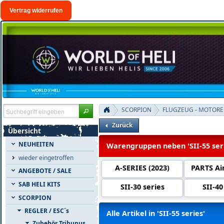
Vertrag widerrufen
SCORPION
FLUGZEUG - MOTOR
Zurück
Übersicht
NEUHEITEN
Warengruppen neben 'SII-55 ser
wieder eingetroffen
A-SERIES (2023)
PARTS Ai
ANGEBOTE / SALE
SAB HELI KITS
SII-30 series
SII-40
SCORPION
REGLER / ESC´s
Alle Artikel in 'SII-55 series'
Zubehör Tribunus