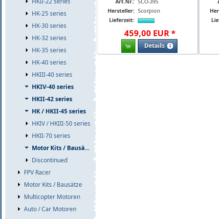
HKII-22 series
Art.Nr.:
SCO-395
Hersteller:
Scorpion
Her
HK-25 series
Lieferzeit:
Lie
HK-30 series
459
,
00
EUR
*
HK-32 series
Details
HK-35 series
HK-40 series
HKIII-40 series
HKIV-40 series
HKII-42 series
HK / HKII-45 series
HKIV / HKIII-50 series
HKII-70 series
Motor Kits / Bausätze
Discontinued
FPV Racer
Motor Kits / Bausätze
Multicopter Motoren
Auto / Car Motoren