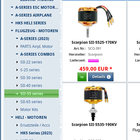
A-SERIES ESC MOTOR COMBO
A-SERIES AIRPLANE
HK5 HELI SERIES
FLUGZEUG - MOTOREN
A-SERIES (2023)
Scorpion SII-5525-170KV
S
PARTS Airpl. Motor
Art.Nr.:
SCO-391
A-SERIES COMBOS
Hersteller:
Scorpion
Her
Lieferzeit:
Lie
SII-22 series
459
,
00
EUR
*
S-25 series
Details
SII-30 series
SII-40 series
SII-55 series
SII-65 series
Motor Kits
HELI - MOTOREN
Scorpion SII-5535-190KV
S
Ersatzteile / Accs
Flug
HK5 Series (2023)