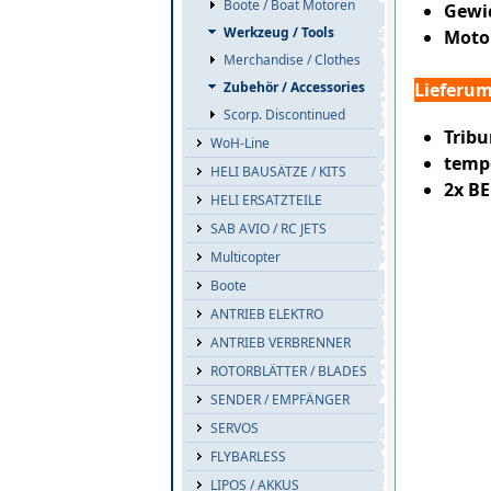
Boote / Boat Motoren
Gewic
Werkzeug / Tools
Motor
Merchandise / Clothes
Zubehör / Accessories
Lieferu
Scorp. Discontinued
Tribu
WoH-Line
tempe
HELI BAUSÄTZE / KITS
2x BE
HELI ERSATZTEILE
SAB AVIO / RC JETS
Multicopter
Boote
ANTRIEB ELEKTRO
ANTRIEB VERBRENNER
ROTORBLÄTTER / BLADES
SENDER / EMPFÄNGER
SERVOS
FLYBARLESS
LIPOS / AKKUS