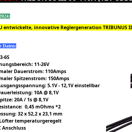
2024:
U entwickelte, innovative Reglergeneration TRIBUNUS II
e Daten:
 3-6S
nungsbereich: 11-26V
maler Dauerstrom: 110Amps
maler Spitzenstrom: 150Amps
usgangsspannung: 5.1V - 12,1V einstellbar
auerleistung: 10A @ 8,1V
pitze: 20A / 1s @ 8,1V
esistance: 0,45 mOhms *2
sung: 32 x 52,2 x 23,1 mm
 Lüfter temperaturgeregelt
C Anschluss