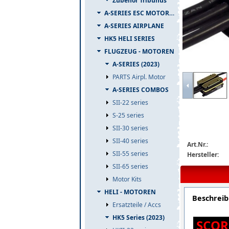
Zubehör Tribunus
A-SERIES ESC MOTOR COMBO
A-SERIES AIRPLANE
HK5 HELI SERIES
FLUGZEUG - MOTOREN
A-SERIES (2023)
scorpion-tribu
PARTS Airpl. Motor
A-SERIES COMBOS
SII-22 series
S-25 series
SII-30 series
SII-40 series
Art.Nr.:
SII-55 series
Hersteller:
SII-65 series
Motor Kits
HELI - MOTOREN
Beschrei
Ersatzteile / Accs
HK5 Series (2023)
SCOR