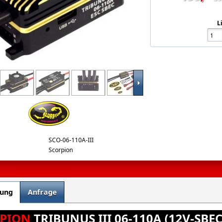
L
nus-iii-06-110a.jpg
SCO-06-110A-III
Scorpion
bung
Anfrage
PION
TRIBUNUS III 06-110A (12V-SBE