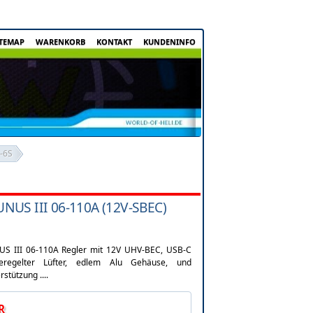
ITEMAP
WARENKORB
KONTAKT
KUNDENINFO
-6S
US III 06-110A (12V-SBEC)
NUS III 06-110A Regler mit 12V UHV-BEC, USB-C
geregelter Lüfter, edlem Alu Gehäuse, und
stützung ....
R