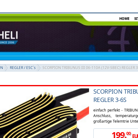
HOME
S
ON
REGLER / ESC´s
SCORPION TRIBUNUS III 06-110A (12V-SBEC) REGLER 3
SCORPION TRIBUN
REGLER 3-6S
einfach perfekt - TRIBU
Anschluss, temperatur
großartige Telemtrie Unter
199
,
00
EU