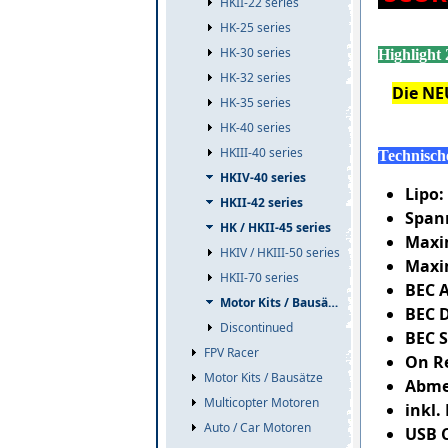
HKII-22 series
HK-25 series
HK-30 series
Highlight 
HK-32 series
Die NE
HK-35 series
HK-40 series
HKIII-40 series
Technisch
HKIV-40 series
Lipo:
HKII-42 series
Span
HK / HKII-45 series
Maxi
HKIV / HKIII-50 series
Maxi
HKII-70 series
BEC A
Motor Kits / Bausätze
BEC D
Discontinued
BEC S
FPV Racer
On R
Motor Kits / Bausätze
Abmes
Multicopter Motoren
inkl.
Auto / Car Motoren
USB 