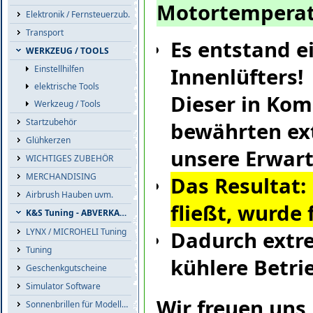
Motortemperat
Elektronik / Fernsteuerzub.
Transport
Es entstand e
WERKZEUG / TOOLS
Einstellhilfen
Innenlüfters!
elektrische Tools
Dieser in Ko
Werkzeug / Tools
Startzubehör
bewährten ext
Glühkerzen
unsere Erwar
WICHTIGES ZUBEHÖR
MERCHANDISING
Das Resultat:
Airbrush Hauben uvm.
fließt, wurde 
K&S Tuning - ABVERKAUF
LYNX / MICROHELI Tuning
Dadurch extr
Tuning
kühlere Betr
Geschenkgutscheine
Simulator Software
Wir freuen uns 
Sonnenbrillen für Modellflieger