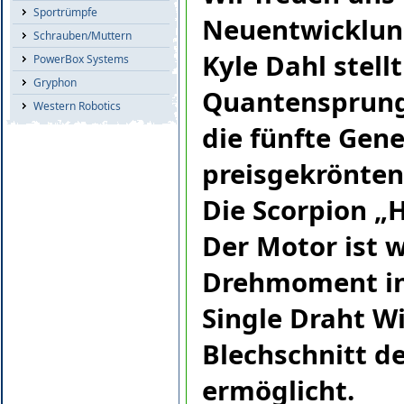
Sportrümpfe
Neuentwicklung
Schrauben/Muttern
Kyle Dahl stel
PowerBox Systems
Gryphon
Quantensprung
Western Robotics
die fünfte Gen
preisgekrönten
Die Scorpion „H
Der Motor ist w
Drehmoment in 
Single Draht W
Blechschnitt d
ermöglicht.