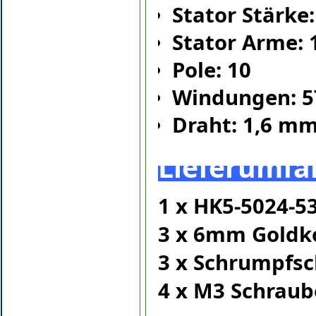
Stator Stärke
Stator Arme: 
Pole: 10
Windungen: 5
Draht: 1,6 m
Lieferumfa
1 x HK5-5024-
3 x 6mm Goldko
3 x Schrumpfs
4 x M3 Schrau