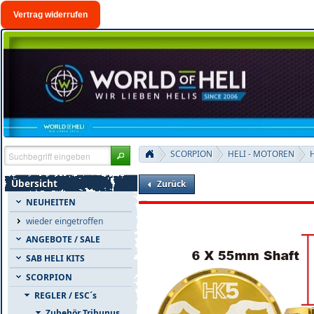
Vertrag widerrufen
SCORPION
HELI - MOTOREN
H
Übersicht
Zurück
NEUHEITEN
wieder eingetroffen
ANGEBOTE / SALE
SAB HELI KITS
SCORPION
REGLER / ESC´s
Zubehör Tribunus