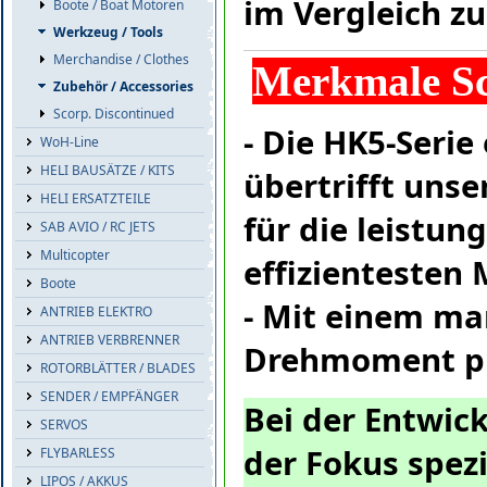
im Vergleich z
Boote / Boat Motoren
Werkzeug / Tools
Merchandise / Clothes
Merkmale Sc
Zubehör / Accessories
Scorp. Discontinued
- Die HK5-Serie 
WoH-Line
HELI BAUSÄTZE / KITS
übertrifft uns
HELI ERSATZTEILE
für die leistun
SAB AVIO / RC JETS
Multicopter
effizientesten 
Boote
- Mit einem m
a
ANTRIEB ELEKTRO
ANTRIEB VERBRENNER
Drehmoment p
ROTORBLÄTTER / BLADES
SENDER / EMPFÄNGER
Bei der Entwic
SERVOS
der Fokus spez
FLYBARLESS
LIPOS / AKKUS