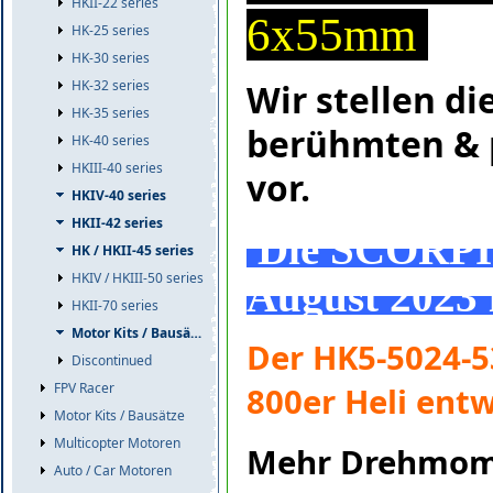
HKII-22 series
6x55mm
HK-25 series
HK-30 series
Wir stellen di
HK-32 series
HK-35 series
berühmten & 
HK-40 series
HKIII-40 series
vor.
HKIV-40 series
HKII-42 series
Die SCORPIO
HK / HKII-45 series
HKIV / HKIII-50 series
August 2023 
HKII-70 series
Motor Kits / Bausätze
Der HK5-5024-53
Discontinued
FPV Racer
800er Heli entw
Motor Kits / Bausätze
Multicopter Motoren
Mehr Drehmome
Auto / Car Motoren