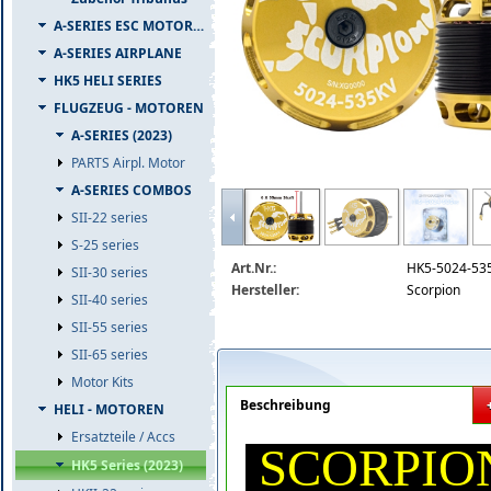
A-SERIES ESC MOTOR COMBO
A-SERIES AIRPLANE
HK5 HELI SERIES
FLUGZEUG - MOTOREN
A-SERIES (2023)
PARTS Airpl. Motor
A-SERIES COMBOS
scoprion-hk5-5024-535-6x55.jpg
SII-22 series
S-25 series
Art.Nr.:
HK5-5024-53
SII-30 series
Hersteller:
Scorpion
SII-40 series
SII-55 series
SII-65 series
Motor Kits
Beschreibung
HELI - MOTOREN
Ersatzteile / Accs
SCORPION
HK5 Series (2023)