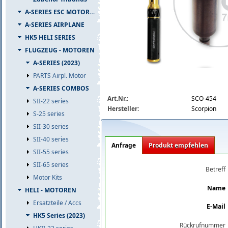
A-SERIES ESC MOTOR COMBO
A-SERIES AIRPLANE
HK5 HELI SERIES
FLUGZEUG - MOTOREN
A-SERIES (2023)
PARTS Airpl. Motor
A-SERIES COMBOS
sco-454_big.jpg
Art.Nr.:
SCO-454
SII-22 series
Hersteller:
Scorpion
S-25 series
SII-30 series
SII-40 series
Anfrage
Produkt empfehlen
SII-55 series
SII-65 series
Betreff
Motor Kits
Name
HELI - MOTOREN
Ersatzteile / Accs
E-Mail
HK5 Series (2023)
Rückrufnummer