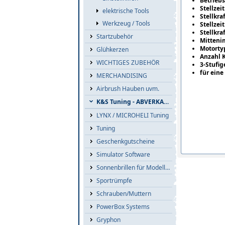
Betriebs
Stellzeit
elektrische Tools
Stellkraf
Werkzeug / Tools
Stellzeit
Stellkraf
Startzubehör
Mittenim
Motorty
Glühkerzen
Anzahl K
WICHTIGES ZUBEHÖR
3-Stufig
für ein
MERCHANDISING
Airbrush Hauben uvm.
K&S Tuning - ABVERKAUF
LYNX / MICROHELI Tuning
Tuning
Geschenkgutscheine
Simulator Software
Sonnenbrillen für Modellflieger
Sportrümpfe
Schrauben/Muttern
PowerBox Systems
Gryphon