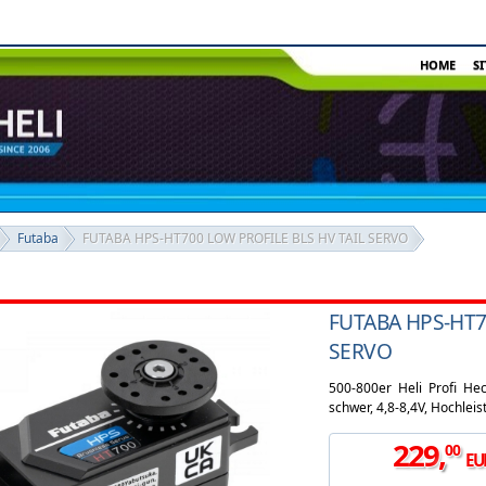
HOME
S
Futaba
FUTABA HPS-HT700 LOW PROFILE BLS HV TAIL SERVO
FUTABA HPS-HT7
SERVO
500-800er Heli Profi Heck
schwer, 4,8-8,4V, Hochleis
229
,
00
EU