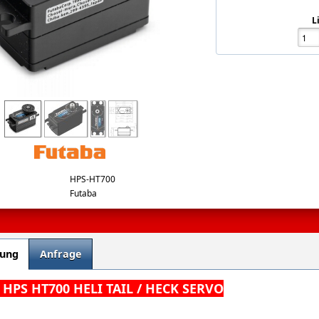
L
HPS-HT700
Futaba
bung
Anfrage
HPS HT700 HELI TAIL / HECK SERVO