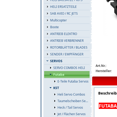
HELI ERSATZTEILE
SAB AVIO / RC JETS
Multicopter
Boote
ANTRIEB ELEKTRO
hps-ht700.jpg
ANTRIEB VERBRENNER
ROTORBLÄTTER / BLADES
SENDER / EMPFÄNGER
SERVOS
Art.Nr.:
SERVO COMBOS HELI
Hersteller:
Futaba
E-Teile Futaba Servos
KST
Beschrei
Heli Servo Combos
Taumelscheiben Servos
FUTABA 
Heck / Tail Servos
Jet / Flächen Servos