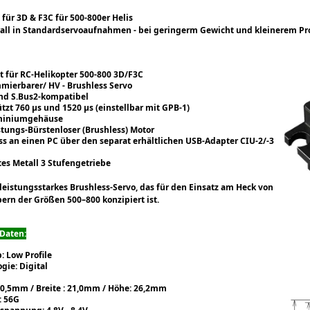
t für 3D & F3C für 500-800er Helis
rall in Standardservoaufnahmen - bei geringerm Gewicht und kleinerem Pro
t für RC-Helikopter 500-800 3D/F3C
mierbarer/ HV - Brushless Servo
und S.Bus2-kompatibel
tzt 760 µs und 1520 µs (einstellbar mit GPB-1)
miniumgehäuse
tungs-Bürstenloser (Brushless) Motor
s an einen PC über den separat erhältlichen USB-Adapter CIU-2/-3
es Metall 3 Stufengetriebe
n leistungsstarkes Brushless-Servo, das für den Einsatz am Heck von
rn der Größen 500–800 konzipiert ist.
 Daten:
: Low Profile
gie: Digital
40,5mm /
Breite : 21,0mm /
Höhe: 26,2mm
: 56G