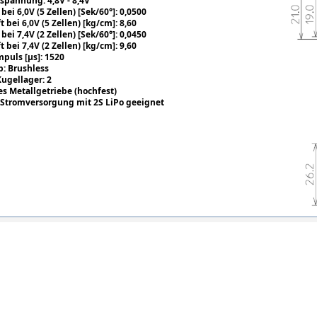
spannung: 4,8V - 8,4V
 bei 6,0V (5 Zellen) [Sek/60°]: 0,0500
t bei 6,0V (5 Zellen) [kg/cm]: 8,60
 bei 7,4V (2 Zellen) [Sek/60°]: 0,0450
t bei 7,4V (2 Zellen) [kg/cm]: 9,60
puls [µs]: 1520
p: Brushless
ugellager: 2
es Metallgetriebe (hochfest)
e Stromversorgung mit 2S L
iPo geeignet