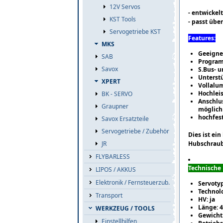
12V Servos
- entwickel
KST Tools
- passt übe
Servogetriebe KST
Features:
MKS
Geeigne
SAB
Program
Savox
S.Bus- 
Unterstü
XPERT
Vollalu
Hochleis
BK - SERVO
Anschlus
Graupner
möglich
hochfest
Savox Ersatzteile
Servogetriebe / Zubehör
Dies ist ei
JR
Hubschraube
FLYBARLESS
Technische
LIPOS / AKKUS
Elektronik / Fernsteuerzub.
Servotyp
Technolo
Transport
HV: ja
Länge: 
WERKZEUG / TOOLS
Gewicht
Einstellhilfen