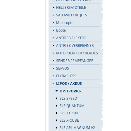
HELI ERSATZTEILE
SAB AVIO / RC JETS
Multicopter
Boote
ANTRIEB ELEKTRO
ANTRIEB VERBRENNER
ROTORBLÄTTER / BLADES
SENDER / EMPFÄNGER
SERVOS
FLYBARLESS
LIPOS / AKKUS
OPTIPOWER
SLS SPEED
SLS QUANTUM
SLS XTRON
SLS X-CUBE
SLS APL MAGNUM V2