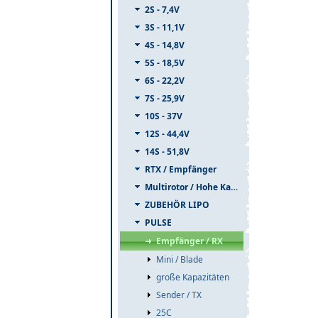
2S - 7,4V
3S - 11,1V
4S - 14,8V
5S - 18,5V
6S - 22,2V
7S - 25,9V
10S - 37V
12S - 44,4V
14S - 51,8V
RTX / Empfänger
Multirotor / Hohe Kapazität
ZUBEHÖR LIPO
PULSE
Empfänger / RX
Mini / Blade
große Kapazitäten
Sender / TX
25C