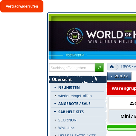
Vertrag widerrufen
LIPOS / 
Zurück
Übersicht
NEUHEITEN
Warengrup
wieder eingetroffen
25
ANGEBOTE / SALE
SAB HELI KITS
Mini / 
SCORPION
WoH-Line
HELI BAUSÄTZE / KITS