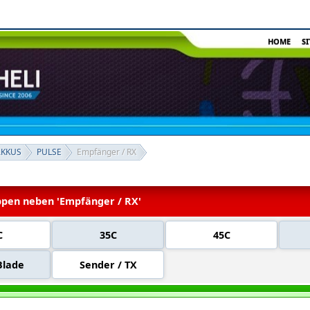
HOME
S
AKKUS
PULSE
Empfänger / RX
pen neben 'Empfänger / RX'
C
35C
45C
Blade
Sender / TX