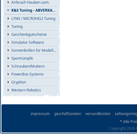
Airbrush Hauben uvm.
K&S Tuning - ABVERKAUF
LYNX / MICROHELI Tuning
Tuning
Geschenkgutscheine
Simulator Software
Sonnenbrillen für Modellflieger
Sportrümpfe
Schrauben/Muttern
PowerBox Systems
Gryphon
Western Robotics
impressum
geschäftszeiten
versandkosten
zahlungsmög
* Alle Pre
Copyright 2026 