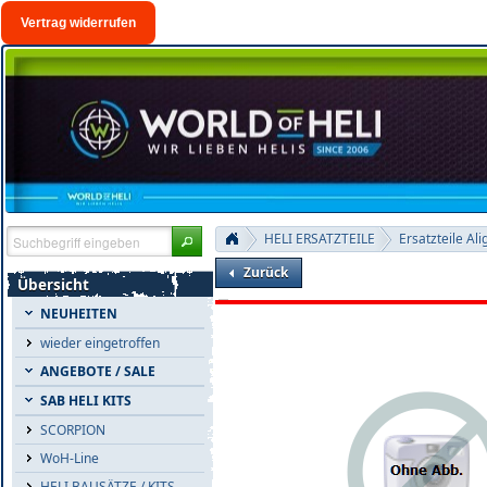
Vertrag widerrufen
HELI ERSATZTEILE
Ersatzteile Ali
Zurück
Übersicht
NEUHEITEN
wieder eingetroffen
ANGEBOTE / SALE
SAB HELI KITS
SCORPION
WoH-Line
HELI BAUSÄTZE / KITS