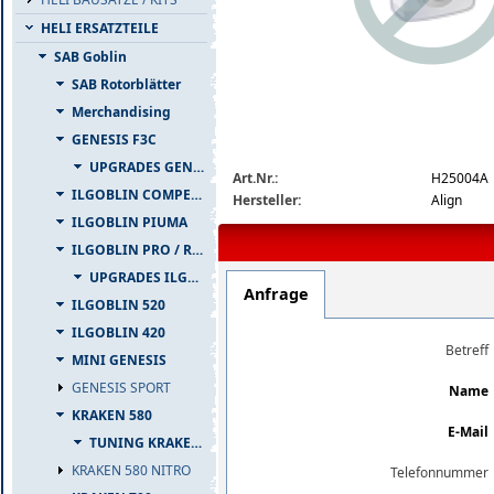
HELI ERSATZTEILE
SAB Goblin
SAB Rotorblätter
Merchandising
GENESIS F3C
img_nopic_large
UPGRADES GENESIS F3C
Art.Nr.:
H25004A
ILGOBLIN COMPETIZIONE
Hersteller:
Align
ILGOBLIN PIUMA
ILGOBLIN PRO / RAW 700
UPGRADES ILGOBLIN PRO / RAW 700
Anfrage
ILGOBLIN 520
ILGOBLIN 420
Betreff
MINI GENESIS
GENESIS SPORT
Name
KRAKEN 580
E-Mail
TUNING KRAKEN 580
KRAKEN 580 NITRO
Telefonnummer