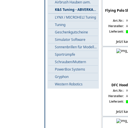
Airbrush Hauben uvm.
K&S Tuning - ABVERKAUF
Flying Polo S
LYNX / MICROHELI Tuning
Art.Nr.:
H
Tuning
Hersteller:
A
Lieferzeit:
Geschenkgutscheine
Simulator Software
Jetzt k
Sonnenbrillen für Modellflieger
Sportrümpfe
Schrauben/Muttern
PowerBox Systems
Gryphon
Western Robotics
DFC Hoody
Art.Nr.:
H
Hersteller:
A
Lieferzeit:
Jetzt k