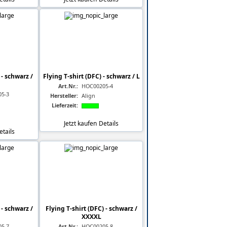
 - schwarz /
Flying T-shirt (DFC) - schwarz / L
Art.Nr.:
HOC00205-4
5-3
Hersteller:
Align
Lieferzeit:
Jetzt kaufen
Details
etails
 - schwarz /
Flying T-shirt (DFC) - schwarz /
XXXXL
5-7
Art.Nr.:
HOC00205-8