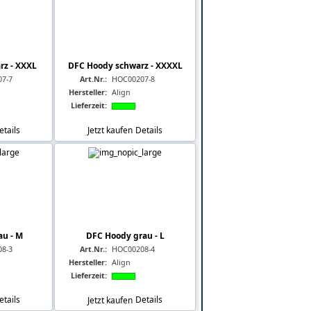
rz - XXXL
DFC Hoody schwarz - XXXXL
7-7
Art.Nr.:
HOC00207-8
Hersteller:
Align
Lieferzeit:
etails
Jetzt kaufen
Details
au - M
DFC Hoody grau - L
8-3
Art.Nr.:
HOC00208-4
Hersteller:
Align
Lieferzeit:
etails
Jetzt kaufen
Details