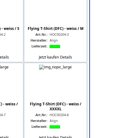
 - weiss / S
Flying T-Shirt (DFC) - weiss / M
4-2
Art.Nr.:
HOC00204-3
Hersteller:
Align
Lieferzeit:
etails
Jetzt kaufen
Details
) - weiss /
Flying T-Shirt (DFC) - weiss /
XXXXL
4-7
Art.Nr.:
HOC00204-8
Hersteller:
Align
Lieferzeit:
etails
Jetzt kaufen
Details