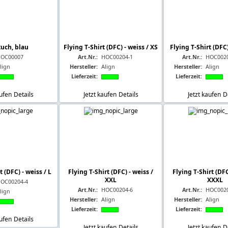
uch, blau
Flying T-Shirt (DFC) - weiss / XS
Flying T-Shirt (DFC)
OC00007
Art.Nr.:
HOC00204-1
Art.Nr.:
HOC0020
lign
Hersteller:
Align
Hersteller:
Align
Lieferzeit:
Lieferzeit:
aufen
Details
Jetzt kaufen
Details
Jetzt kaufen
D
t (DFC) - weiss / L
Flying T-Shirt (DFC) - weiss /
Flying T-Shirt (DFC
XXL
XXXL
OC00204-4
Art.Nr.:
HOC00204-6
Art.Nr.:
HOC0020
lign
Hersteller:
Align
Hersteller:
Align
Lieferzeit:
Lieferzeit:
aufen
Details
Jetzt kaufen
Details
Jetzt kaufen
D