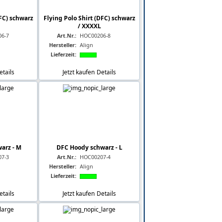
DFC) schwarz
Flying Polo Shirt (DFC) schwarz
/ XXXXL
6-7
Art.Nr.:
HOC00206-8
Hersteller:
Align
Lieferzeit:
etails
Jetzt kaufen
Details
arz - M
DFC Hoody schwarz - L
7-3
Art.Nr.:
HOC00207-4
Hersteller:
Align
Lieferzeit:
etails
Jetzt kaufen
Details