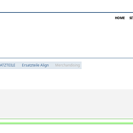
HOME
S
SATZTEILE
Ersatzteile Align
Merchandising
pen neben 'Merchandising'
n 'Merchandising'