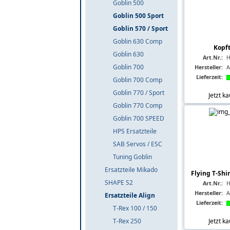
Goblin 500
Goblin 500 Sport
Goblin 570 / Sport
Goblin 630 Comp
Kopft
Goblin 630
Art.Nr.:
H
Goblin 700
Hersteller:
A
Lieferzeit:
Goblin 700 Comp
Goblin 770 / Sport
Jetzt k
Goblin 770 Comp
Goblin 700 SPEED
HPS Ersatzteile
SAB Servos / ESC
Tuning Goblin
Ersatzteile Mikado
Flying T-Shir
SHAPE S2
Art.Nr.:
H
Hersteller:
A
Ersatzteile Align
Lieferzeit:
T-Rex 100 / 150
Jetzt k
T-Rex 250