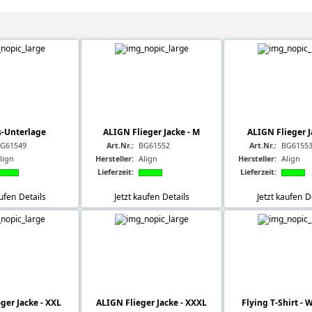
s-Unterlage
ALIGN Flieger Jacke - M
ALIGN Flieger J
G61549
Art.Nr.:
BG61552
Art.Nr.:
BG6155
lign
Hersteller:
Align
Hersteller:
Align
Lieferzeit:
Lieferzeit:
aufen
Details
Jetzt kaufen
Details
Jetzt kaufen
D
ger Jacke - XXL
ALIGN Flieger Jacke - XXXL
Flying T-Shirt - W