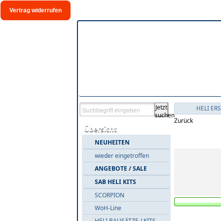
Vertrag widerrufen
Jetzt
HELI ER
suchen
Zurück
Übersicht
Warengrup
NEUHEITEN
wieder eingetroffen
ANGEBOTE / SALE
SAB HELI KITS
SCORPION
WoH-Line
Produkte i
HELI BAUSÄTZE / KITS