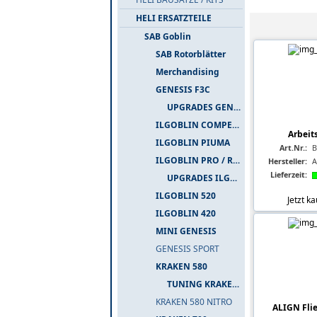
HELI ERSATZTEILE
SAB Goblin
SAB Rotorblätter
Merchandising
GENESIS F3C
UPGRADES GENESIS F3C
ILGOBLIN COMPETIZIONE
Arbeit
ILGOBLIN PIUMA
Art.Nr.:
B
ILGOBLIN PRO / RAW 700
Hersteller:
A
Lieferzeit:
UPGRADES ILGOBLIN PRO / RAW 700
ILGOBLIN 520
Jetzt k
ILGOBLIN 420
MINI GENESIS
GENESIS SPORT
KRAKEN 580
TUNING KRAKEN 580
KRAKEN 580 NITRO
ALIGN Flie