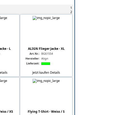
1
2
acke - L
ALIGN Flieger Jacke - XL
3
Art.Nr.:
BG61554
Hersteller:
Align
Lieferzeit:
etails
Jetzt kaufen
Details
eiss / XS
Flying T-Shirt - Weiss / S