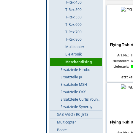
T-Rex 450
T-Rex 500
T-Rex 550
T-Rex 600
T-Rex 700
T-Rex 800
Flying T-shir
Multicopter
Elektronik
Art.Nr.:
H
Hersteller:
A
Merchandising
Lieferzeit:
Ersatzteile Hirobo
Jetzt k
Ersatzteile JR
Ersatzteile MSH
Ersatzteile OXY
Ersatzteile Curtis Youngblood
Ersatzteile Synergy
SAB AVIO / RC JETS
Flying T-shir
Multicopter
Boote
Art.Nr.:
H