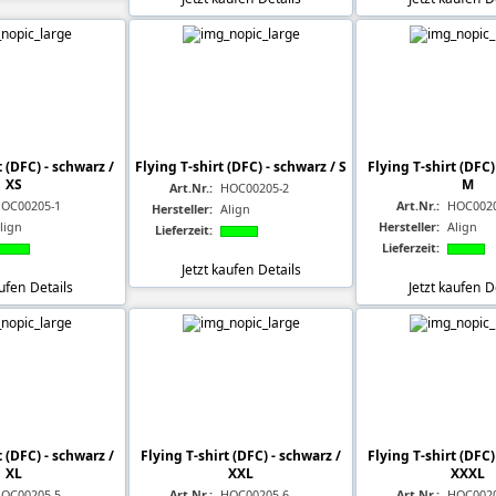
t (DFC) - schwarz /
Flying T-shirt (DFC) - schwarz / S
Flying T-shirt (DFC)
XS
M
Art.Nr.:
HOC00205-2
OC00205-1
Art.Nr.:
HOC0020
Hersteller:
Align
lign
Hersteller:
Align
Lieferzeit:
Lieferzeit:
Jetzt kaufen
Details
aufen
Details
Jetzt kaufen
D
t (DFC) - schwarz /
Flying T-shirt (DFC) - schwarz /
Flying T-shirt (DFC)
XL
XXL
XXXL
OC00205-5
Art.Nr.:
HOC00205-6
Art.Nr.:
HOC0020