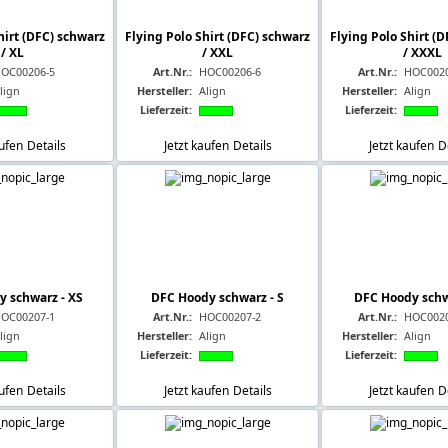
hirt (DFC) schwarz
Flying Polo Shirt (DFC) schwarz
Flying Polo Shirt (
/ XL
/ XXL
/ XXXL
OC00206-5
Art.Nr.:
HOC00206-6
Art.Nr.:
HOC0020
lign
Hersteller:
Align
Hersteller:
Align
Lieferzeit:
Lieferzeit:
aufen
Details
Jetzt kaufen
Details
Jetzt kaufen
D
 schwarz - XS
DFC Hoody schwarz - S
DFC Hoody schw
OC00207-1
Art.Nr.:
HOC00207-2
Art.Nr.:
HOC0020
lign
Hersteller:
Align
Hersteller:
Align
Lieferzeit:
Lieferzeit:
aufen
Details
Jetzt kaufen
Details
Jetzt kaufen
D