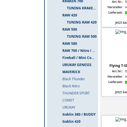
KRAKEN 700
Art.Nr.:
B
Hersteller:
A
TUNING KRAKEN 700
Lieferzeit:
RAW 420
TUNING RAW 420
Jetzt k
RAW 500
TUNING RAW 500
RAW 580
RAW 700 / Nitro / PIUMA
Fireball / Mini Comet
URUKAY GENESIS
Flying T-S
Art.Nr.:
B
MAVERICK
Hersteller:
A
Black Thunder
Lieferzeit:
Black Nitro
Jetzt k
THUNDER SPORT
COMET
URUKAY
Goblin 380 / BUDDY
Goblin 420