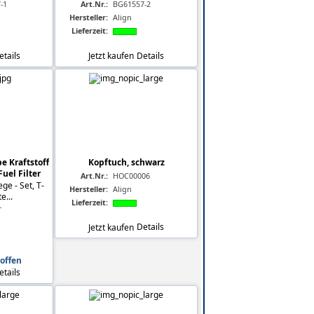
-1
Art.Nr.:
BG61557-2
Hersteller:
Align
Lieferzeit:
etails
Jetzt kaufen
Details
e Kraftstoff
Kopftuch, schwarz
Fuel Filter
Art.Nr.:
HOC00006
ege - Set, T-
Hersteller:
Align
e...
Lieferzeit:
T
Jetzt kaufen
Details
roffen
etails