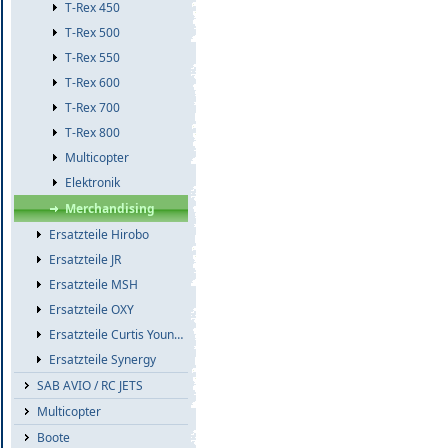
T-Rex 450
T-Rex 500
T-Rex 550
T-Rex 600
T-Rex 700
T-Rex 800
Multicopter
Elektronik
Merchandising
Ersatzteile Hirobo
Ersatzteile JR
Ersatzteile MSH
Ersatzteile OXY
Ersatzteile Curtis Youngblood
Ersatzteile Synergy
SAB AVIO / RC JETS
Multicopter
Boote