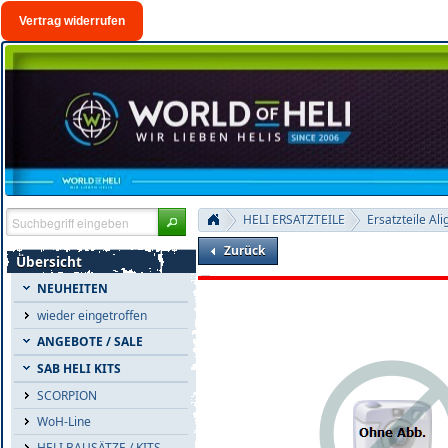
Vertrag widerrufen
HELI ERSATZTEILE
Ersatzteile Ali
Zurück
Übersicht
NEUHEITEN
wieder eingetroffen
ANGEBOTE / SALE
SAB HELI KITS
SCORPION
WoH-Line
HELI BAUSÄTZE / KITS