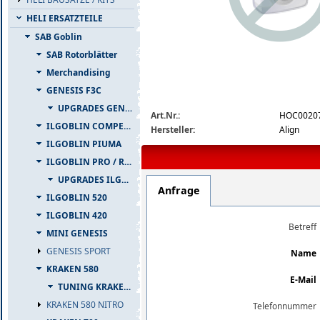
HELI ERSATZTEILE
SAB Goblin
SAB Rotorblätter
Merchandising
GENESIS F3C
img_nopic_large
UPGRADES GENESIS F3C
Art.Nr.:
HOC0020
ILGOBLIN COMPETIZIONE
Hersteller:
Align
ILGOBLIN PIUMA
ILGOBLIN PRO / RAW 700
UPGRADES ILGOBLIN PRO / RAW 700
Anfrage
ILGOBLIN 520
ILGOBLIN 420
Betreff
MINI GENESIS
GENESIS SPORT
Name
KRAKEN 580
E-Mail
TUNING KRAKEN 580
KRAKEN 580 NITRO
Telefonnummer