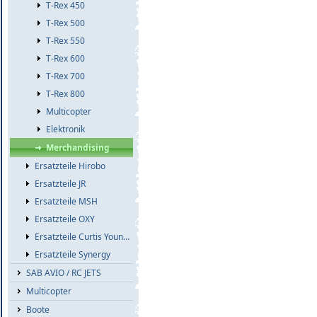
T-Rex 450
T-Rex 500
T-Rex 550
T-Rex 600
T-Rex 700
T-Rex 800
Multicopter
Elektronik
Merchandising
Ersatzteile Hirobo
Ersatzteile JR
Ersatzteile MSH
Ersatzteile OXY
Ersatzteile Curtis Youngblood
Ersatzteile Synergy
SAB AVIO / RC JETS
Multicopter
Boote