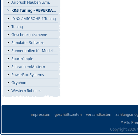
Airbrush Hauben uvm.
K&S Tuning - ABVERKAUF
LYNX / MICROHELI Tuning
Tuning
Geschenkgutscheine
Simulator Software
Sonnenbrillen für Modellflieger
Sportrümpfe
Schrauben/Muttern
PowerBox Systems
Gryphon
Western Robotics
impressum
geschäftszeiten
versandkosten
zahlungsmög
* Alle Pre
Copyright 2026 