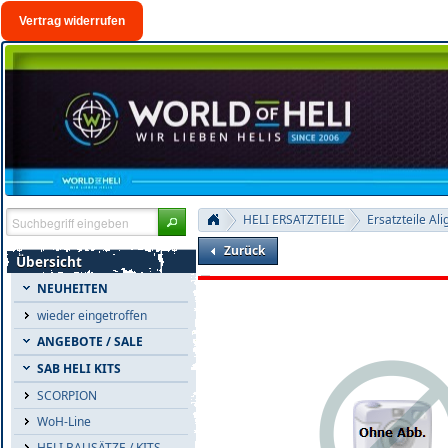
Vertrag widerrufen
HELI ERSATZTEILE
Ersatzteile Ali
Zurück
Übersicht
NEUHEITEN
wieder eingetroffen
ANGEBOTE / SALE
SAB HELI KITS
SCORPION
WoH-Line
HELI BAUSÄTZE / KITS