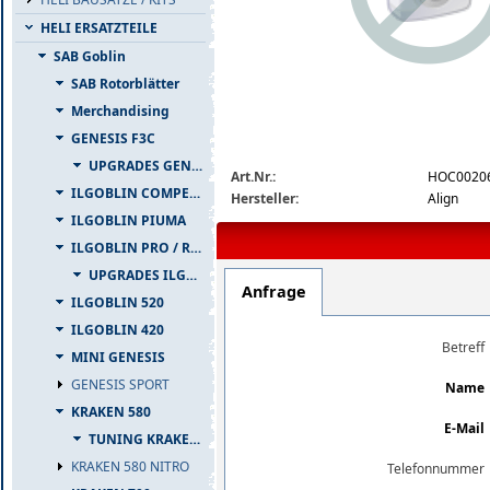
HELI ERSATZTEILE
SAB Goblin
SAB Rotorblätter
Merchandising
GENESIS F3C
img_nopic_large
UPGRADES GENESIS F3C
Art.Nr.:
HOC0020
ILGOBLIN COMPETIZIONE
Hersteller:
Align
ILGOBLIN PIUMA
ILGOBLIN PRO / RAW 700
UPGRADES ILGOBLIN PRO / RAW 700
Anfrage
ILGOBLIN 520
ILGOBLIN 420
Betreff
MINI GENESIS
GENESIS SPORT
Name
KRAKEN 580
E-Mail
TUNING KRAKEN 580
KRAKEN 580 NITRO
Telefonnummer