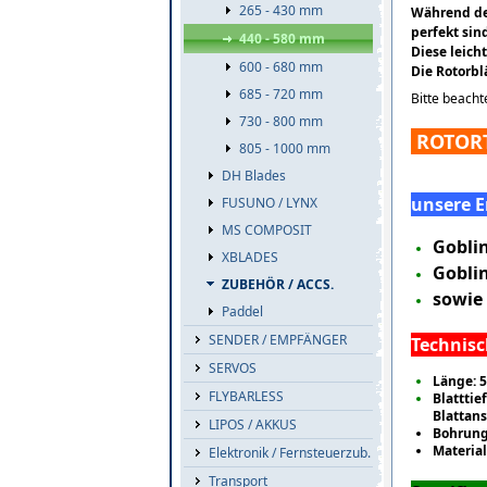
265 - 430 mm
Während der
perfekt sin
440 - 580 mm
Diese leich
600 - 680 mm
Die Rotorbl
685 - 720 mm
Bitte beacht
730 - 800 mm
ROTORT
805 - 1000 mm
DH Blades
unsere E
FUSUNO / LYNX
MS COMPOSIT
Gobli
XBLADES
Goblin
ZUBEHÖR / ACCS.
sowie 
Paddel
SENDER / EMPFÄNGER
Technisc
SERVOS
Länge:
FLYBARLESS
Blattti
Blattan
LIPOS / AKKUS
Bohrung
Material
Elektronik / Fernsteuerzub.
Transport