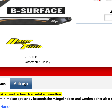
L
-bsurface.png
RT-560-B
Rotortech / Funkey
bung
Anfrage
lätter sind technisch absolut einwandfrei.
 minimalste optische / kosmetische Mängel haben und werden daher als B-
urface?