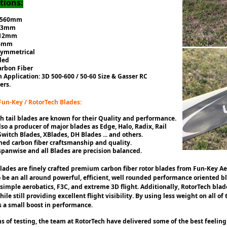
tions:
: 560mm
 53mm
=12mm
-4mm
 Symmetrical
led
arbon Fiber
pplication: 3D 500-600 / 50-60 Size & Gasser RC
ers.
Fun-Key / RotorTech Blades:
h tail blades are known for their Quality and performance.
also a producer of major blades as Edge, Halo, Radix, Rail
Switch Blades, XBlades, DH Blades ... and others.
ed carbon fiber craftsmanship and quality.
spanwise and all Blades are precision balanced.
lades are finely crafted premium carbon fiber rotor blades from Fun-Key A
 be an all around powerful, efficient, well rounded performance oriented blad
 simple aerobatics, F3C, and extreme 3D flight. Additionally, RotorTech bla
ile still providing excellent flight visibility. By using less weight on all of
s a small boost in performance.
s of testing, the team at RotorTech have delivered some of the best feeling 