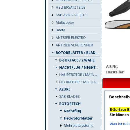
HELI ERSATZTEILE
SAB AVIO / RC JETS
Multicopter
Boote
ANTRIEB ELEKTRO
rotortech-560
ANTRIEB VERBRENNER
ROTORBLÄTTER / BLADES
B-SURFACE / 2.WAHL
Art.Nr.:
NACHTFLUG / NIGHTFLIGHT
Hersteller:
HAUPTROTOR / MAINBLADES
HECKROTOR / TAILBLADES
AZURE
Beschrei
SAB BLADES
ROTORTECH
B-Surface B
Nachtflug
Sie können
Heckrotorblätter
Was ist B-S
Mehrblattsysteme