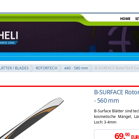
HOME
S
ÄTTER / BLADES
ROTORTECH
440 - 580 mm
B-SURFACE RotorTech Car
B-SURFACE Rotor
- 560 mm
B-Surface Blätter sind te
kosmetische Mängel, L
Loch: 3-4mm
69
,
00
EUR