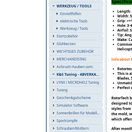
Specifica
WERKZEUG / TOOLS
Length
Einstellhilfen
Width:
Grip: >
elektrische Tools
Hole: 3
Werkzeug / Tools
Airfoil:
Tip: Ang
Startzubehör
Make: C
Glühkerzen
Common A
Helicopt
WICHTIGES ZUBEHÖR
MERCHANDISING
Info about 
Airbrush Hauben uvm.
Rotortec
This is 
K&S Tuning - ABVERKAUF
Blades, 
LYNX / MICROHELI Tuning
Unmatch
Perfect 
Tuning
Geschenkgutscheine
RotorTech b
designed to
Simulator Software
styles from
Sonnenbrillen für Modellflieger
the mold, wh
which offer
Sportrümpfe
Schrauben/Muttern
After month