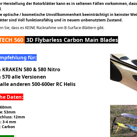
 Herstellung der Rotorblätter kann es in seltenen Fällen vorkommen, dass
d.
te optische / kosmetische Unvollkommenheit beeinträchtigt in keinster Weis
ätter sind Voll funktionsfähig und in neuem unbenutztem Zustand.
en Sie, dass es KEINE Rücknahme von B-Surface-Blättern gibt.
ECH 560
3D Flybarless Carbon Main Blades
mpfehlung für:
n KRAKEN 580 & 580 Nitro
 570 alle Versionen
alle anderen 500-600er RC Helis
he Daten:
 560mm
efe: 53mm
schluss: 12mm
: 3-4 mm
: Carbon