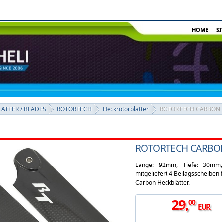
HOME
S
ÄTTER / BLADES
ROTORTECH
Heckrotorblätter
ROTORTECH CARBON He
ROTORTECH CARBON 
Länge: 92mm, Tiefe: 30mm,
mitgeliefert 4 Beilagsscheiben
Carbon Heckblätter.
29
,
00
EUR