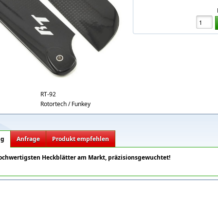
m-carbon-tail-blades.jpg
RT-92
Rotortech / Funkey
ng
Anfrage
Produkt empfehlen
ochwertigsten Heckblätter am Markt, präzisionsgewuchtet!