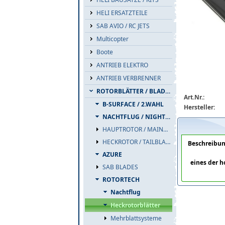
HELI ERSATZTEILE
SAB AVIO / RC JETS
Multicopter
Boote
ANTRIEB ELEKTRO
ANTRIEB VERBRENNER
ROTORBLÄTTER / BLADES
rotortech115m
Art.Nr.:
B-SURFACE / 2.WAHL
Hersteller:
NACHTFLUG / NIGHTFLIGHT
HAUPTROTOR / MAINBLADES
HECKROTOR / TAILBLADES
Beschreibu
AZURE
eines der h
SAB BLADES
ROTORTECH
Nachtflug
Heckrotorblätter
Mehrblattsysteme