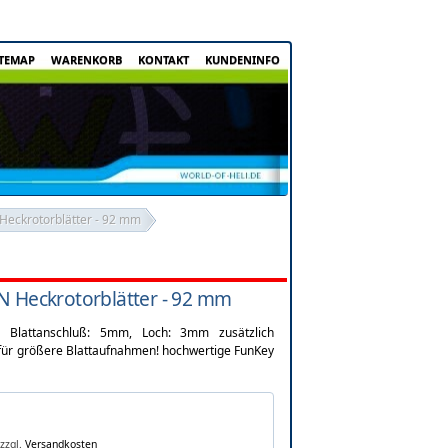
ITEMAP
WARENKORB
KONTAKT
KUNDENINFO
ckrotorblätter - 92 mm
Heckrotorblätter - 92 mm
 Blattanschluß: 5mm, Loch: 3mm zusätzlich
 für größere Blattaufnahmen! hochwertige FunKey
zzgl.
Versandkosten