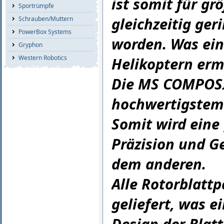
ist somit für g
Sportrümpfe
gleichzeitig ge
Schrauben/Muttern
PowerBox Systems
worden. Was eine
Gryphon
Western Robotics
Helikoptern erm
Die MS COMPOSIT
hochwertigstem 
Somit wird eine
Präzision und Ge
dem anderen.
Alle Rotorblattp
geliefert, was e
Design der Blat