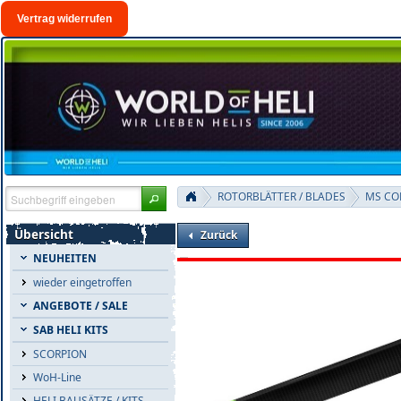
Vertrag widerrufen
ROTORBLÄTTER / BLADES
MS CO
Übersicht
Zurück
NEUHEITEN
wieder eingetroffen
ANGEBOTE / SALE
SAB HELI KITS
SCORPION
WoH-Line
HELI BAUSÄTZE / KITS