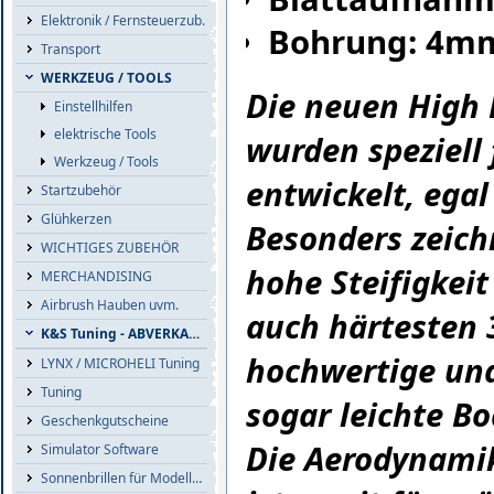
Elektronik / Fernsteuerzub.
Bohrung: 4m
Transport
WERKZEUG / TOOLS
Die neuen High 
Einstellhilfen
elektrische Tools
wurden speziell
Werkzeug / Tools
entwickelt, egal
Startzubehör
Glühkerzen
Besonders zeich
WICHTIGES ZUBEHÖR
hohe Steifigkei
MERCHANDISING
Airbrush Hauben uvm.
auch härtesten 
K&S Tuning - ABVERKAUF
hochwertige und
LYNX / MICROHELI Tuning
Tuning
sogar leichte B
Geschenkgutscheine
Die Aerodynamik
Simulator Software
Sonnenbrillen für Modellflieger