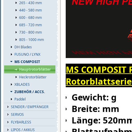
265 - 430 mm
440 - 580 mm
600 - 680 mm
685 - 720 mm
730 - 800 mm
805 - 1000 mm
DH Blades
FUSUNO / LYNX
MS COMPOSIT
MS COMPOSIT R
Hauptrotorblätter
Heckrotorblätter
Rotorblattserie
XBLADES
ZUBEHÖR / ACCS.
Gewicht: g
Paddel
Breite: mm
SENDER / EMPFÄNGER
SERVOS
Länge: 520m
FLYBARLESS
Blattaufnah
LIPOS / AKKUS