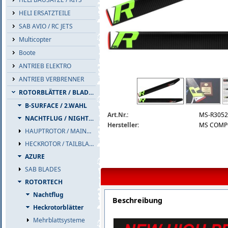
HELI ERSATZTEILE
SAB AVIO / RC JETS
Multicopter
Boote
ANTRIEB ELEKTRO
ANTRIEB VERBRENNER
ms-composit-cfk-mainblades.jpg
ROTORBLÄTTER / BLADES
B-SURFACE / 2.WAHL
Art.Nr.:
MS-R3052
NACHTFLUG / NIGHTFLIGHT
Hersteller:
MS COMP
HAUPTROTOR / MAINBLADES
HECKROTOR / TAILBLADES
AZURE
SAB BLADES
ROTORTECH
Nachtflug
Beschreibung
Heckrotorblätter
Mehrblattsysteme