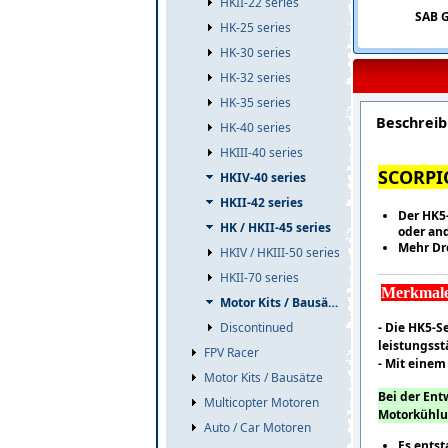
HKII-22 series
SAB 
HK-25 series
HK-30 series
HK-32 series
HK-35 series
Beschrei
HK-40 series
HKIII-40 series
SCORPI
HKIV-40 series
HKII-42 series
Der HK5-
HK / HKII-45 series
oder an
Mehr Dr
HKIV / HKIII-50 series
HKII-70 series
Merkmale
Motor Kits / Bausätze
Discontinued
- Die HK5-Se
leistungsst
FPV Racer
- Mit eine
Motor Kits / Bausätze
Bei der Ent
Multicopter Motoren
Motorkühlu
Auto / Car Motoren
Es entst