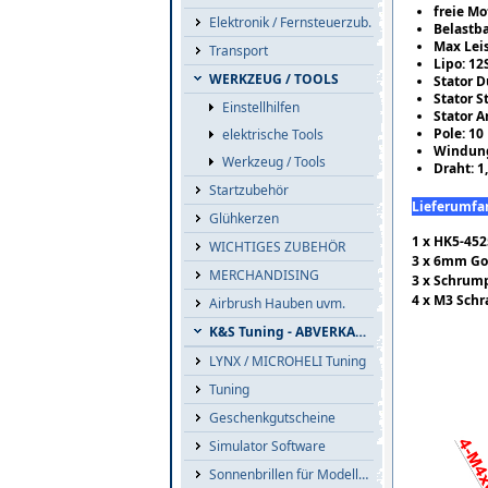
freie Mo
Elektronik / Fernsteuerzub.
Belastba
Max Lei
Transport
Lipo: 12
WERKZEUG / TOOLS
Stator 
Stator S
Einstellhilfen
Stator A
Pole: 10
elektrische Tools
Windung
Werkzeug / Tools
Draht: 
Startzubehör
Lieferumfa
Glühkerzen
1 x HK5-45
WICHTIGES ZUBEHÖR
3 x 6mm Go
MERCHANDISING
3 x Schrum
4 x M3 Sch
Airbrush Hauben uvm.
K&S Tuning - ABVERKAUF
LYNX / MICROHELI Tuning
Tuning
Geschenkgutscheine
Simulator Software
Sonnenbrillen für Modellflieger