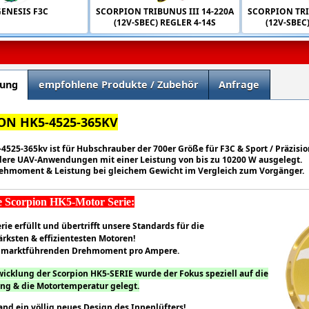
GENESIS F3C
SCORPION TRIBUNUS III 14-220A
SCORPION TRI
(12V-SBEC) REGLER 4-14S
(12V-SBEC
bung
empfohlene Produkte / Zubehör
Anfrage
ON HK5-4525-365KV
4525-365kv ist für Hubschrauber der 700er Größe für F3C & Sport / Präzisi
dere UAV-Anwendungen mit einer Leistung von bis zu 10200 W ausgelegt.
ehmoment & Leistung bei gleichem Gewicht im Vergleich zum Vorgänger.
 Scorpion HK5-Motor Serie:
rie erfüllt und übertrifft unsere Standards für die
ärksten & effizientesten Motoren!
m m
arktführenden Drehmoment pro Ampere.
wicklung der Scorpion HK5-SERIE wurde der Fokus speziell auf die
ng & die Motortemperatur gelegt.
and ein völlig neues Design des Innenlüfters!