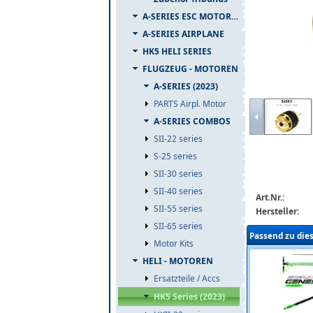
A-SERIES ESC MOTOR COMBO
A-SERIES AIRPLANE
HK5 HELI SERIES
FLUGZEUG - MOTOREN
A-SERIES (2023)
PARTS Airpl. Motor
scorpion-hk5-
A-SERIES COMBOS
SII-22 series
S-25 series
SII-30 series
SII-40 series
Art.Nr.:
SII-55 series
Hersteller:
SII-65 series
Passend zu die
Motor Kits
HELI - MOTOREN
Ersatzteile / Accs
HK5 Series (2023)