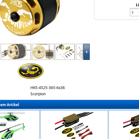
L
4525-365.jpg
HK5-4525-365-6x36
Scorpion
sem Artikel