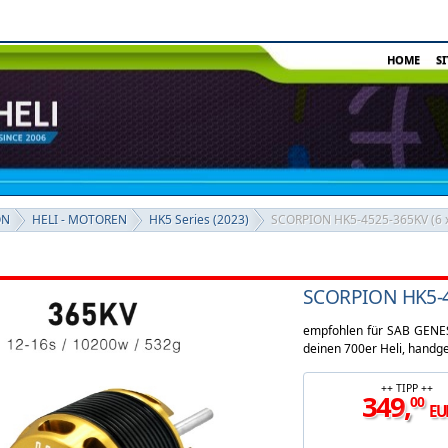
HOME
S
ON
HELI - MOTOREN
HK5 Series (2023)
SCORPION HK5-4525-365KV (6
SCORPION HK5-4
empfohlen für SAB GENES
deinen 700er Heli, handge
++ TIPP ++
349
,
00
EU