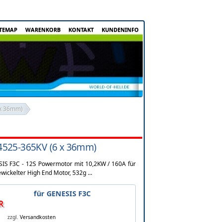
ITEMAP
WARENKORB
KONTAKT
KUNDENINFO
 x 36mm)
525-365KV (6 x 36mm)
IS F3C - 12S Powermotor mit 10,2KW / 160A für
wickelter High End Motor, 532g ...
für GENESIS F3C
R
zzgl.
Versandkosten