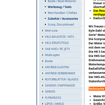
Boote / Boat Motoren
Dieser 
übertra
Werkzeug / Tools
Das Resu
Merchandise / Clothes
verdoppe
Dadurch
Zubehör / Accessories
Scorp. Discontinued
Wir freuen 
Kyle Dahl s
WoH-Line
Serie“-Moto
HELI BAUSÄTZE / KITS
Die Scorpio
HELI ERSATZTEILE
Der Motor i
mit dem ne
SAB AVIO / RC JETS
Die HK 5 Se
Multicopter
Die HK5-Ser
Drehmoment
Boote
Motortempe
ANTRIEB ELEKTRO
Radiallüfte
verbessert
ANTRIEB VERBRENNER
Der HK5-452
ROTORBLÄTTER / BLADES
Statordurc
SENDER / EMPFÄNGER
Technische
SERVOS
Motor K
FLYBARLESS
Gewicht
Größe: 
LIPOS / AKKUS