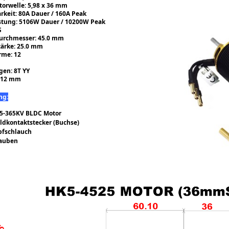
torwelle: 5,98 x 36 mm
rkeit: 80A Dauer / 160A Peak
stung: 5106W Dauer / 10200W Peak
S
Durchmesser: 45.0 mm
tärke: 25.0 mm
rme: 12
en: 8T YY
1,12 mm
ng:
25-365KV BLDC Motor
ldkontaktstecker (Buchse)
pfschlauch
rauben