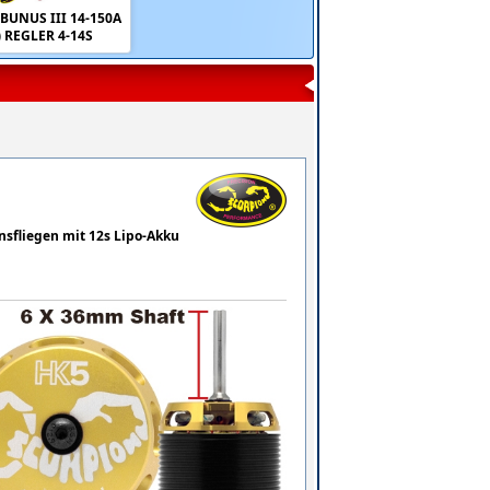
BUNUS III 14-150A
) REGLER 4-14S
onsfliegen mit 12s Lipo-Akku