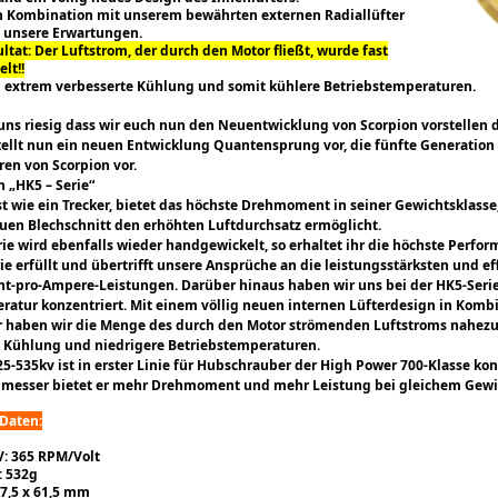
in Kombination mit unserem bewährten externen Radiallüfter
f unsere Erwartungen.
ltat: Der Luftstrom, der durch den Motor fließt, wurde fast
lt!!
 extrem verbesserte Kühlung und somit kühlere Betriebstemperaturen.
uns riesig dass wir euch nun den Neuentwicklung von Scorpion vorstellen 
tellt nun ein neuen Entwicklung Quantensprung vor, die fünfte Generatio
ren von Scorpion vor.
n „HK5 – Serie“
st wie ein Trecker, bietet das höchste Drehmoment in seiner Gewichtsklasse,
uen Blechschnitt den erhöhten Luftdurchsatz ermöglicht.
rie wird ebenfalls wieder handgewickelt, so erhaltet ihr die höchste Perfor
ie erfüllt und übertrifft unsere Ansprüche an die leistungsstärksten und 
-pro-Ampere-Leistungen. Darüber hinaus haben wir uns bei der HK5-Serie
ratur konzentriert. Mit einem völlig neuen internen Lüfterdesign in Kom
r haben wir die Menge des durch den Motor strömenden Luftstroms nahezu v
e Kühlung und niedrigere Betriebstemperaturen.
5-535kv ist in erster Linie für Hubschrauber der High Power 700-Klasse ko
hmesser bietet er mehr Drehmoment und mehr Leistung bei gleichem Gewi
 Daten:
V: 365 RPM/Volt
: 532g
57,5 x 61,5 mm