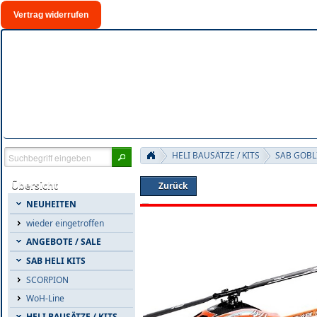
Vertrag widerrufen
HELI BAUSÄTZE / KITS
SAB GOBL
Übersicht
Zurück
NEUHEITEN
wieder eingetroffen
ANGEBOTE / SALE
SAB HELI KITS
SCORPION
WoH-Line
HELI BAUSÄTZE / KITS