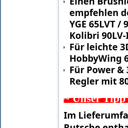
Einen Brushl
empfehlen de
YGE 65LVT / 
Kolibri 90LV-I
Für leichte 3
HobbyWing 60
Für Power & 
Regler mit 8
~ Unser Tipp
Im Lieferumfa
Rutsche entha