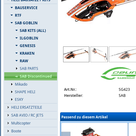
BAUSERVICE
RTF
SAB GOBLIN
SAB KITS (ALL)
ILGOBLIN
GENESIS
sg423-sab-goblin-raw-420-orange-blue.
KRAKEN
RAW
SAB PARTS
SAB Discontinued
Mikado
Art.Nr.:
SG423
SHAPE HELI
Hersteller:
SAB
ESKY
HELI ERSATZTEILE
SAB AVIO / RC JETS
Passend zu diesem Artikel
Multicopter
Boote