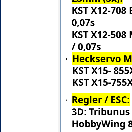
KST X12-708 
0,07s
KST X12-508 
/ 0,07s
Heckservo 
KST X15- 855
KST X15-755X
Regler / ESC:
3D: Tribunus
HobbyWing 80