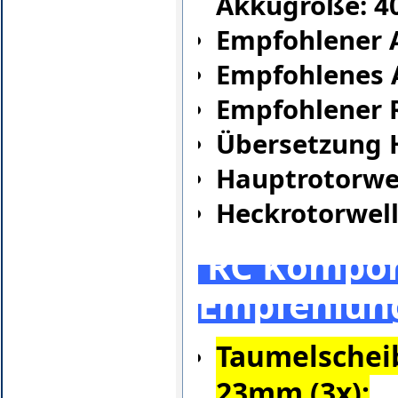
Akkugröße: 4
Empfohlener 
Empfohlenes A
Empfohlener R
Übersetzung H
Hauptrotorwe
Heckrotorwel
RC Kompo
Empfehlun
Taumelschei
23mm (3x):