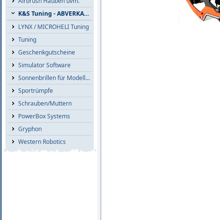
Airbrush Hauben uvm.
K&S Tuning - ABVERKAUF
LYNX / MICROHELI Tuning
Tuning
Geschenkgutscheine
Simulator Software
Sonnenbrillen für Modellflieger
Sportrümpfe
Schrauben/Muttern
PowerBox Systems
Gryphon
Western Robotics