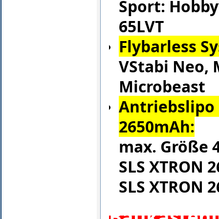
Sport: Hobby
65LVT
Flybarless S
VStabi Neo, 
Microbeast
Antriebslipo 
2650mAh:
max. Größe 
SLS XTRON 2
SLS XTRON 2
Baukasteni