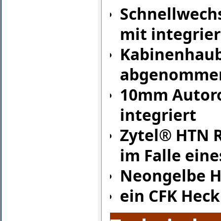
Schnellwechs
mit integrie
Kabinenhaub
abgenommen
10mm Autoro
integriert
Zytel® HTN R
im Falle ein
Neongelbe Ha
ein CFK Heck