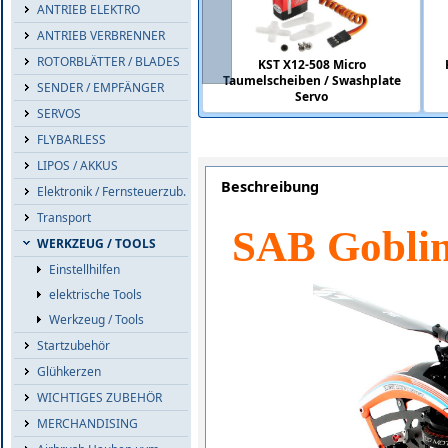
ANTRIEB ELEKTRO
ANTRIEB VERBRENNER
ROTORBLÄTTER / BLADES
KST X12-508 Micro
Taumelscheiben / Swashplate
SENDER / EMPFÄNGER
Servo
SERVOS
FLYBARLESS
LIPOS / AKKUS
Beschreibung
Elektronik / Fernsteuerzub.
Transport
SAB Gobli
WERKZEUG / TOOLS
Einstellhilfen
elektrische Tools
Werkzeug / Tools
Startzubehör
Glühkerzen
WICHTIGES ZUBEHÖR
MERCHANDISING