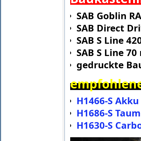
SAB Goblin R
SAB Direct Dr
SAB S Line 42
SAB S Line 70
gedruckte Ba
empfohlene
H1466-S Akku 
H1686-S Taum
H1630-S Carb