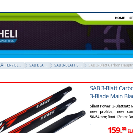
HOME
S
ROTORBLÄTTER / BLADES
SAB BLADES
SAB 3-BLATT Sätze
SAB 3-Blatt Carb
3-Blade Main Bl
Silent Power! 3-Blattsat
new profiles, new con
50/64mm; Root 12mm; Bol
159
,
00
EU