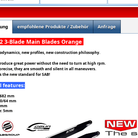
bung
empfohlene Produkte / Zubehör
Anfrage
2 3-Blade Main Blades Orange
odynamics, new profiles, new construction philosophy.
roduce great power without the need to turn at high rpm.
precise, they are smooth and silent in all maneuvers.
is the new standard for SAB!
l features:
 682 mm
50/64 mm
2 mm
le: 5mm