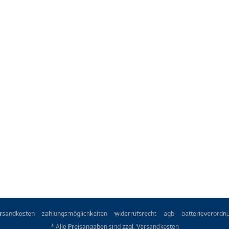
rsandkosten
zahlungsmöglichkeiten
widerrufsrecht
agb
batterieverordn
* Alle Preisangaben sind zzgl.
Versandkosten