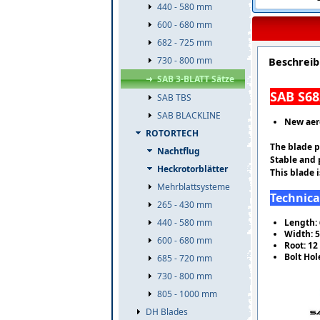
440 - 580 mm
600 - 680 mm
682 - 725 mm
730 - 800 mm
Beschrei
SAB 3-BLATT Sätze
SAB S68
SAB TBS
SAB BLACKLINE
New aer
ROTORTECH
The blade p
Nachtflug
Stable and 
Heckrotorblätter
This blade 
Mehrblattsysteme
Technica
265 - 430 mm
Length:
440 - 580 mm
Width: 
600 - 680 mm
Root: 1
Bolt Ho
685 - 720 mm
730 - 800 mm
805 - 1000 mm
DH Blades