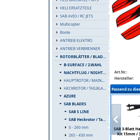
HELI ERSATZTEILE
SAB AVIO / RC JETS
Multicopter
Boote
ANTRIEB ELEKTRO
sab-s6823-o-m
ANTRIEB VERBRENNER
ROTORBLÄTTER / BLADES
B-SURFACE / 2.WAHL
Art.Nr.:
NACHTFLUG / NIGHTFLIGHT
Hersteller:
HAUPTROTOR / MAINBLADES
HECKROTOR / TAILBLADES
Passend zu die
AZURE
SAB BLADES
SAB S LINE
SAB Heckrotor / Tails
0 - 260 mm
SAB 3-Blatt H
Kit 15mm / 
265 - 430 mm
C