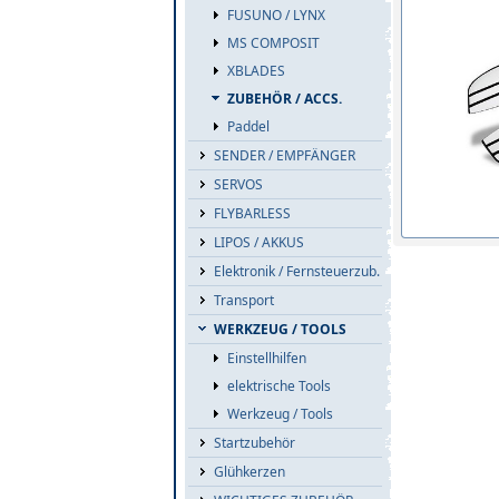
FUSUNO / LYNX
MS COMPOSIT
XBLADES
ZUBEHÖR / ACCS.
Paddel
SENDER / EMPFÄNGER
SERVOS
FLYBARLESS
LIPOS / AKKUS
Elektronik / Fernsteuerzub.
Transport
WERKZEUG / TOOLS
Einstellhilfen
elektrische Tools
Werkzeug / Tools
Startzubehör
Glühkerzen