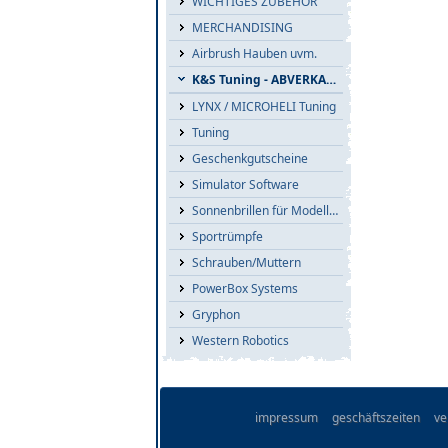
WICHTIGES ZUBEHÖR
MERCHANDISING
Airbrush Hauben uvm.
K&S Tuning - ABVERKAUF
LYNX / MICROHELI Tuning
Tuning
Geschenkgutscheine
Simulator Software
Sonnenbrillen für Modellflieger
Sportrümpfe
Schrauben/Muttern
PowerBox Systems
Gryphon
Western Robotics
impressum
geschäftszeiten
ve