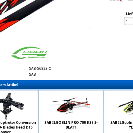
Lief
ain-blades-682-3-blades-orange.jpg
SAB-S6823-O
SAB
sem Artikel
auptrotor Conversion
SAB ILGOBLIN PRO 700 KSE 3-
SAB ILGobli
3- Blades Head D15
BLATT
Y
onver...