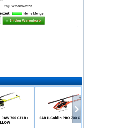
zzgl.
Versandkosten
erzeit:
kleine Menge
In den Warenkorb
n RAW 700 GELB /
SAB ILGoblin PRO 700 ORANGE
SAB 110mm 3
ELLOW
Heckrotorblätte
OR