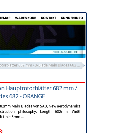
ITEMAP
WARENKORB
KONTAKT
KUNDENINFO
SAB 3-Blatt Carbon Hauptrotorblätter 682 mm / 3-Blade Main Blades 682 - ORANGE
on Hauptrotorblätter 682 mm /
ades 682 - ORANGE
z 682mm Main Blades von SAB, New aerodynamics,
struction philosophy. Length 682mm; Width
t Hole 5mm ...
R