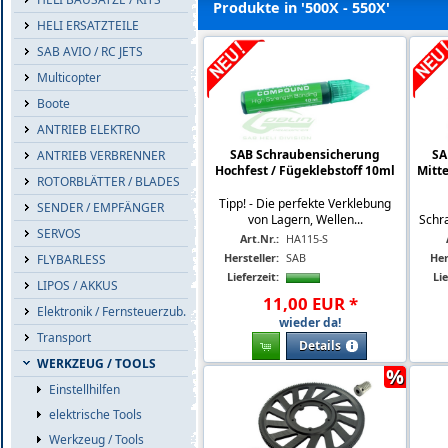
Produkte in '500X - 550X'
HELI ERSATZTEILE
SAB AVIO / RC JETS
Multicopter
Boote
ANTRIEB ELEKTRO
SAB Schraubensicherung
SA
ANTRIEB VERBRENNER
Hochfest / Fügeklebstoff 10ml
Mitte
ROTORBLÄTTER / BLADES
Tipp! - Die perfekte Verklebung
SENDER / EMPFÄNGER
von Lagern, Wellen...
Schra
SERVOS
Art.Nr.:
HA115-S
Hersteller:
SAB
Her
FLYBARLESS
Lieferzeit:
Lie
LIPOS / AKKUS
11
,
00
EUR
*
Elektronik / Fernsteuerzub.
wieder da!
Transport
Details
WERKZEUG / TOOLS
%
Einstellhilfen
elektrische Tools
Werkzeug / Tools