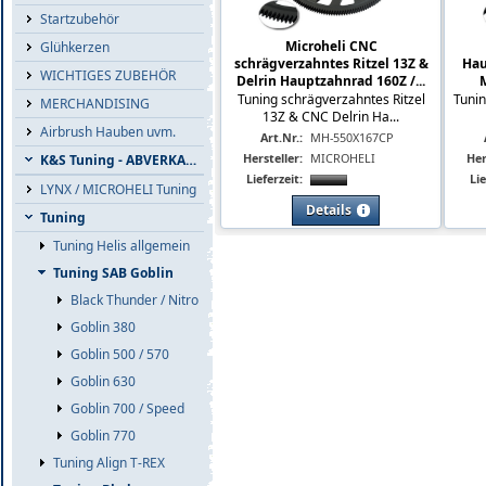
Startzubehör
Microheli CNC
Glühkerzen
schrägverzahntes Ritzel 13Z &
Hau
WICHTIGES ZUBEHÖR
Delrin Hauptzahnrad 160Z /...
M
Tuning schrägverzahntes Ritzel
Tuni
MERCHANDISING
13Z & CNC Delrin Ha...
Airbrush Hauben uvm.
Art.Nr.:
MH-550X167CP
Hersteller:
MICROHELI
Her
K&S Tuning - ABVERKAUF
Lieferzeit:
Lie
LYNX / MICROHELI Tuning
Details
Tuning
Tuning Helis allgemein
Tuning SAB Goblin
Black Thunder / Nitro
Goblin 380
Goblin 500 / 570
Goblin 630
Goblin 700 / Speed
Goblin 770
Tuning Align T-REX