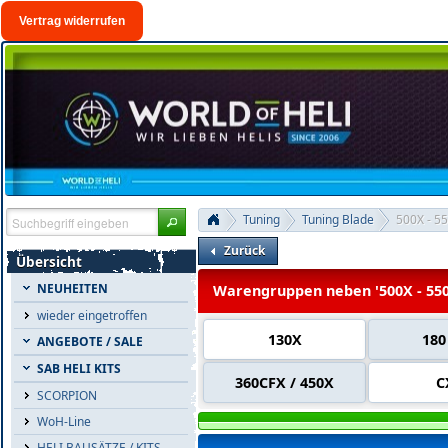
Vertrag widerrufen
Tuning
Tuning Blade
500X - 5
Zurück
Übersicht
NEUHEITEN
Warengruppen neben '500X - 55
wieder eingetroffen
130X
180
ANGEBOTE / SALE
SAB HELI KITS
360CFX / 450X
C
SCORPION
WoH-Line
HELI BAUSÄTZE / KITS