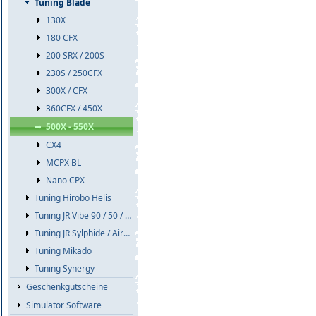
Tuning Blade
130X
180 CFX
200 SRX / 200S
230S / 250CFX
300X / CFX
360CFX / 450X
500X - 550X
CX4
MCPX BL
Nano CPX
Tuning Hirobo Helis
Tuning JR Vibe 90 / 50 / E8
Tuning JR Sylphide / Airskipper
Tuning Mikado
Tuning Synergy
Geschenkgutscheine
Simulator Software