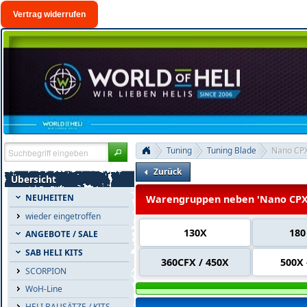
Vertrag widerrufen
Tuning
Tuning Blade
Nano CP
Zurück
Übersicht
NEUHEITEN
Warengruppen neben 'Nano CPX
wieder eingetroffen
130X
180
ANGEBOTE / SALE
SAB HELI KITS
360CFX / 450X
500X 
SCORPION
WoH-Line
HELI BAUSÄTZE / KITS