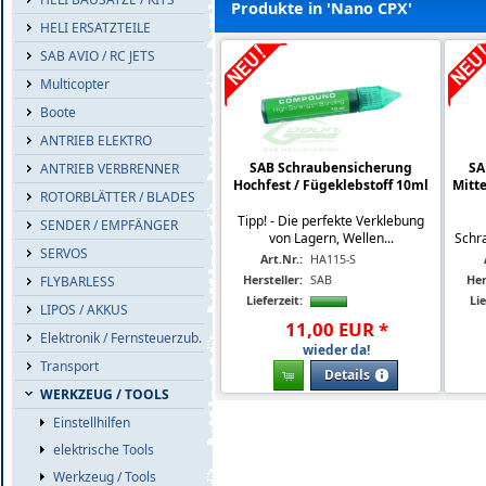
Produkte in 'Nano CPX'
HELI ERSATZTEILE
SAB AVIO / RC JETS
Multicopter
Boote
ANTRIEB ELEKTRO
SAB Schraubensicherung
SA
ANTRIEB VERBRENNER
Hochfest / Fügeklebstoff 10ml
Mitte
ROTORBLÄTTER / BLADES
Tipp! - Die perfekte Verklebung
SENDER / EMPFÄNGER
von Lagern, Wellen...
Schra
SERVOS
Art.Nr.:
HA115-S
Hersteller:
SAB
Her
FLYBARLESS
Lieferzeit:
Lie
LIPOS / AKKUS
11
,
00
EUR
*
Elektronik / Fernsteuerzub.
wieder da!
Transport
Details
WERKZEUG / TOOLS
Einstellhilfen
elektrische Tools
Werkzeug / Tools