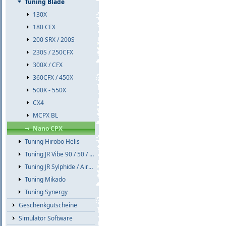
Tuning Blade
130X
180 CFX
200 SRX / 200S
230S / 250CFX
300X / CFX
360CFX / 450X
500X - 550X
CX4
MCPX BL
Nano CPX
Tuning Hirobo Helis
Tuning JR Vibe 90 / 50 / E8
Tuning JR Sylphide / Airskipper
Tuning Mikado
Tuning Synergy
Geschenkgutscheine
Simulator Software