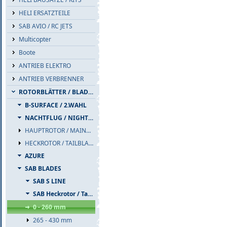
HELI ERSATZTEILE
SAB AVIO / RC JETS
Multicopter
Boote
ANTRIEB ELEKTRO
ANTRIEB VERBRENNER
ROTORBLÄTTER / BLADES
B-SURFACE / 2.WAHL
NACHTFLUG / NIGHTFLIGHT
HAUPTROTOR / MAINBLADES
HECKROTOR / TAILBLADES
AZURE
SAB BLADES
SAB S LINE
SAB Heckrotor / Tails
0 - 260 mm
265 - 430 mm