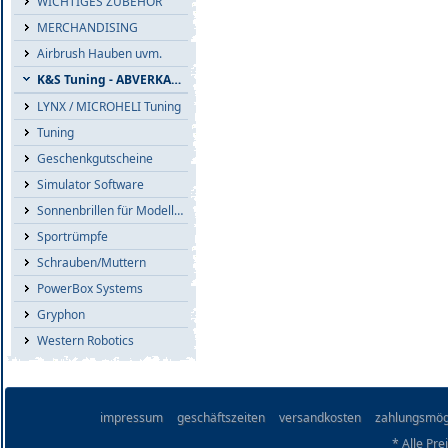
WICHTIGES ZUBEHÖR
MERCHANDISING
Airbrush Hauben uvm.
K&S Tuning - ABVERKAUF
LYNX / MICROHELI Tuning
Tuning
Geschenkgutscheine
Simulator Software
Sonnenbrillen für Modellflieger
Sportrümpfe
Schrauben/Muttern
PowerBox Systems
Gryphon
Western Robotics
impressum
geschäftszeiten
versandkosten
zahlungsmög
* Alle Pre