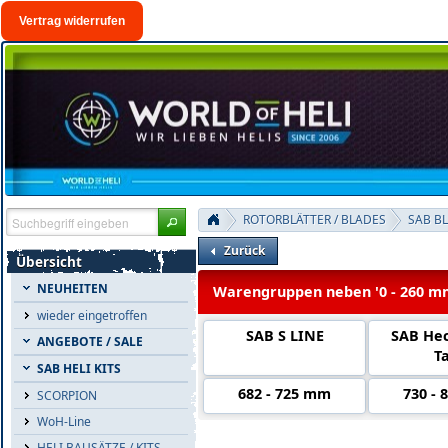
Vertrag widerrufen
ROTORBLÄTTER / BLADES
SAB B
Zurück
Übersicht
NEUHEITEN
Warengruppen neben '0 - 260 m
wieder eingetroffen
SAB S LINE
SAB Hec
ANGEBOTE / SALE
Ta
SAB HELI KITS
682 - 725 mm
730 -
SCORPION
WoH-Line
HELI BAUSÄTZE / KITS