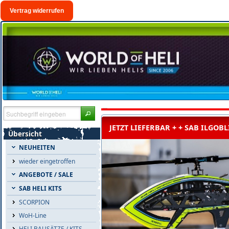
Vertrag widerrufen
& NITRO VERSION + +
JETZT LIEFERBAR + + SAB ILGOB
Übersicht
NEUHEITEN
wieder eingetroffen
ANGEBOTE / SALE
SAB HELI KITS
SCORPION
WoH-Line
HELI BAUSÄTZE / KITS