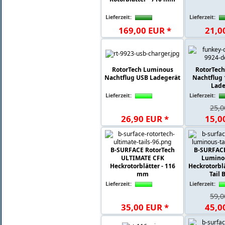
Lieferzeit:
Lieferzeit:
169
,
00
EUR
*
21
,
0
RotorTech Luminous
RotorTec
Nachtflug USB Ladegerät
Nachtflug 
Lade
Lieferzeit:
Lieferzeit:
25,
26
,
90
EUR
*
15
,
0
B-SURFACE RotorTech
B-SURFACE
ULTIMATE CFK
Lumino
Heckrotorblätter - 116
Heckrotorbl
mm
Tail B
Lieferzeit:
Lieferzeit:
59,
35
,
00
EUR
*
45
,
0