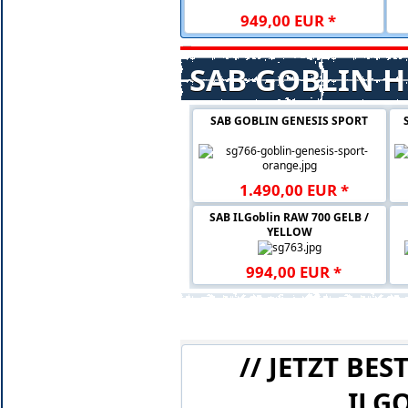
949
,
00
EUR
*
SAB GOBLIN HE
SAB GOBLIN GENESIS SPORT
1.490
,
00
EUR
*
SAB ILGoblin RAW 700 GELB /
YELLOW
994
,
00
EUR
*
SAB ILGOBLIN PRO 420 - JETZT 
// JETZT BE
ILGO