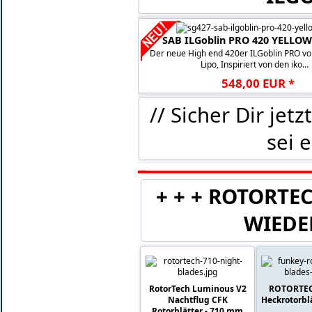
SAB ILGoblin PRO 420 YELLOW
Der neue High end 420er ILGoblin PRO vo
Lipo, Inspiriert von den iko...
548
,
00
EUR
*
// Sicher Dir je
sei 
+ + + ROTORTE
WIEDE
RotorTech Luminous V2
ROTORTE
Nachtflug CFK
Heckrotorbl
Rotorblätter - 710 mm