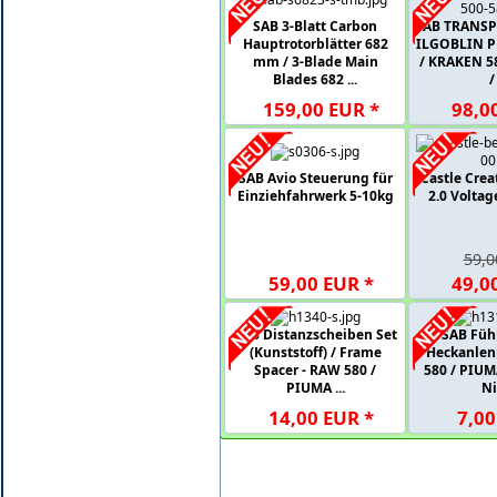
7
,
90
EUR
*
10,90 EUR
SAB 3-Blatt Carbon
SAB TRANSP
%
%
Hauptrotorblätter 682
ILGOBLIN P
mm / 3-Blade Main
/ KRAKEN 5
Blades 682 ...
/ 
420
SAB HAUBE & STICKER
B /
PINK - GOBLIN RAW 700
159
,
00
EUR
*
98
,
0
0
95,00 EUR
SAB Avio Steuerung für
Castle Crea
*
79
,
00
EUR
*
Einziehfahrwerk 5-10kg
2.0 Voltag
%
%
E
SAB CARBON HAUBE
NOPY
GELB / CF CANOPY
59,0
lin
YELLOW - ILGoblin Pro
59
,
00
EUR
*
49
,
0
420
89,00 EUR
SAB Distanzscheiben Set
SAB Füh
*
79
,
00
EUR
*
(Kunststoff) / Frame
Heckanlen
Spacer - RAW 580 /
580 / PIUM
PIUMA ...
Ni
14
,
00
EUR
*
7
,
00