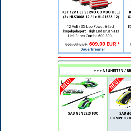
KST 12V HLS SERVO COMBO HELI
(3x HLS3008-12 / 1x HLS1535-12)
X
12 Volt / 3S Lipo Power, 6-fach
K
kugelgelagert, High End Brushless
Heli Servo Combo 600-800...
609
,
00
EUR
*
659,00 EUR
Dauerbrenner
RPREISE + + +
+ + + NEUHEITEN / 
%
%
SAB GENESIS F3C
SAB i
SAB GOBLIN RAW 700
COMPETIZI
-
ORANGE / WEISS
1.020,00 EUR