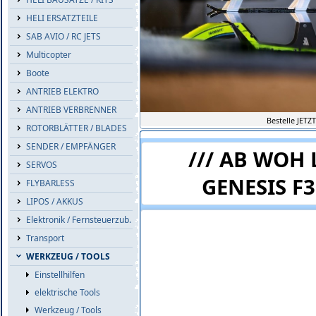
HELI ERSATZTEILE
SAB AVIO / RC JETS
Multicopter
Boote
ANTRIEB ELEKTRO
ANTRIEB VERBRENNER
Bestelle JETZ
ROTORBLÄTTER / BLADES
SENDER / EMPFÄNGER
/// AB WOH 
SERVOS
GENESIS F3
FLYBARLESS
LIPOS / AKKUS
Elektronik / Fernsteuerzub.
Transport
WERKZEUG / TOOLS
Einstellhilfen
elektrische Tools
Werkzeug / Tools