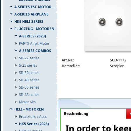
A-SERIES ESC MOTOR COMBO
A-SERIES AIRPLANE
HK5 HELI SERIES
FLUGZEUG - MOTOREN
A-SERIES (2023)
PARTS Airpl. Motor
A-SERIES COMBOS
scorpion-m-2204-motor-bearing-kit.jpg
SII-22 series
Art.Nr.:
SCO-1172
S-25 series
Hersteller:
Scorpion
SII-30 series
SII-40 series
SII-55 series
SII-65 series
Motor Kits
HELI - MOTOREN
Beschreibung
Ersatzteile / Accs
HK5 Series (2023)
In order to kee