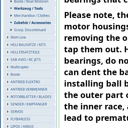
Boote / Boat Motoren
Werkzeug / Tools
Please note, th
Merchandise / Clothes
Zubehör / Accessories
motor housings
Scorp. Discontinued
removing the o
WoH-Line
HELI BAUSÄTZE / KITS
tap them out. 
HELI ERSATZTEILE
bearings, do no
SAB AVIO / RC JETS
Multicopter
can dent the ba
Boote
installing ball
ANTRIEB ELEKTRO
ANTRIEB VERBRENNER
the outer part 
ROTORBLÄTTER / BLADES
the inner race
SENDER / EMPFÄNGER
SERVOS
lead to prematu
FLYBARLESS
LIPOS / AKKUS