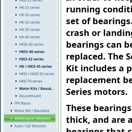
HKII-22 series
running condit
HK-25 series
HK-30 series
set of bearings
HK-32 series
crash or landing
HK-35 series
HK-40 series
bearings can 
HKIII-40 series
HKIV-40 series
replaced. The 
HKII-42 series
Kit includes a 
HK / HKII-45 series
HKIV / HKIII-50 series
replacement be
HKII-70 series
Series motors.
Motor Kits / Bausätze
Discontinued
FPV Racer
These bearing
Motor Kits / Bausätze
thick, and are 
Multicopter Motoren
Auto / Car Motoren
bearings that 