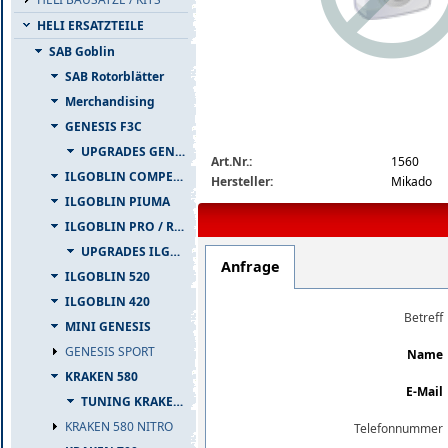
HELI ERSATZTEILE
SAB Goblin
SAB Rotorblätter
Merchandising
GENESIS F3C
img_nopic_large
UPGRADES GENESIS F3C
Art.Nr.:
1560
ILGOBLIN COMPETIZIONE
Hersteller:
Mikado
ILGOBLIN PIUMA
ILGOBLIN PRO / RAW 700
UPGRADES ILGOBLIN PRO / RAW 700
Anfrage
ILGOBLIN 520
ILGOBLIN 420
Betreff
MINI GENESIS
GENESIS SPORT
Name
KRAKEN 580
E-Mail
TUNING KRAKEN 580
KRAKEN 580 NITRO
Telefonnummer