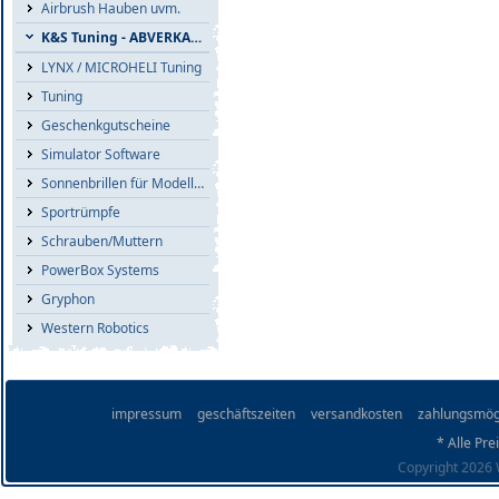
Airbrush Hauben uvm.
K&S Tuning - ABVERKAUF
LYNX / MICROHELI Tuning
Tuning
Geschenkgutscheine
Simulator Software
Sonnenbrillen für Modellflieger
Sportrümpfe
Schrauben/Muttern
PowerBox Systems
Gryphon
Western Robotics
impressum
geschäftszeiten
versandkosten
zahlungsmög
* Alle Pre
Copyright 2026 