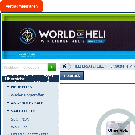
Vertrag widerrufen
HELI ERSATZTEILE
Ersatzteile Mi
Zurück
Übersicht
NEUHEITEN
wieder eingetroffen
ANGEBOTE / SALE
SAB HELI KITS
SCORPION
WoH-Line
HELI BAUSÄTZE / KITS