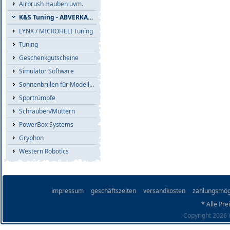
Airbrush Hauben uvm.
K&S Tuning - ABVERKAUF
LYNX / MICROHELI Tuning
Tuning
Geschenkgutscheine
Simulator Software
Sonnenbrillen für Modellflieger
Sportrümpfe
Schrauben/Muttern
PowerBox Systems
Gryphon
Western Robotics
impressum
geschäftszeiten
versandkosten
zahlungsmög
* Alle Pre
Copyright 2026 