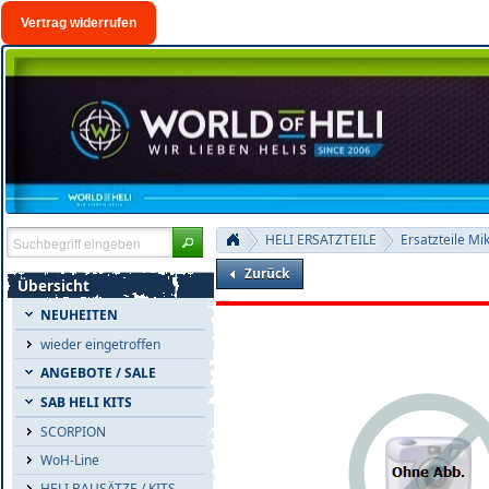
Vertrag widerrufen
HELI ERSATZTEILE
Ersatzteile Mi
Zurück
Übersicht
NEUHEITEN
wieder eingetroffen
ANGEBOTE / SALE
SAB HELI KITS
SCORPION
WoH-Line
HELI BAUSÄTZE / KITS