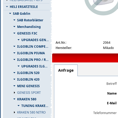
HELI ERSATZTEILE
SAB Goblin
SAB Rotorblätter
Merchandising
GENESIS F3C
img_nopic_large
UPGRADES GENESIS F3C
Art.Nr.:
2064
ILGOBLIN COMPETIZIONE
Hersteller:
Mikado
ILGOBLIN PIUMA
ILGOBLIN PRO / RAW 700
UPGRADES ILGOBLIN PRO / RAW 700
Anfrage
ILGOBLIN 520
ILGOBLIN 420
Betreff
MINI GENESIS
GENESIS SPORT
Name
KRAKEN 580
E-Mail
TUNING KRAKEN 580
KRAKEN 580 NITRO
Telefonnummer