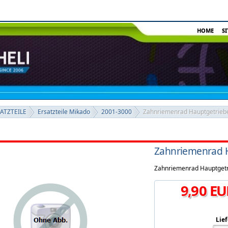
HOME
S
SATZTEILE
Ersatzteile Mikado
2001-3000
Zahnriemenrad Hauptgetriebe 
Zahnriemenrad H
Zahnriemenrad Hauptgetri
9
,
90
EU
Lief