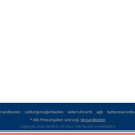
rsandkosten
zahlungsmöglichkeiten
widerrufsrecht
agb
batterieverordn
* Alle Preisangaben sind zzgl.
Versandkosten
Copyright 2026 WORLD-OF-HELI. Alle Rechte vorbehalten.