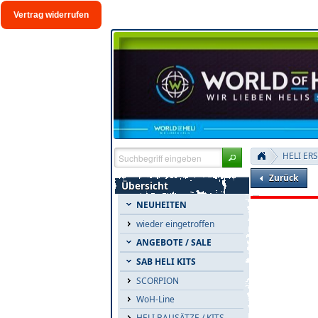
Vertrag widerrufen
HELI ER
Zurück
Übersicht
NEUHEITEN
wieder eingetroffen
ANGEBOTE / SALE
SAB HELI KITS
SCORPION
WoH-Line
HELI BAUSÄTZE / KITS