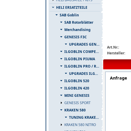
HELI ERSATZTEILE
SAB Goblin
SAB Rotorblätter
Merchandising
GENESIS F3C
img_nopic_la
UPGRADES GENESIS F3C
Art.Nr.:
ILGOBLIN COMPETIZIONE
Hersteller:
ILGOBLIN PIUMA
ILGOBLIN PRO / RAW 700
UPGRADES ILGOBLIN PRO / RAW 700
Anfrage
ILGOBLIN 520
ILGOBLIN 420
MINI GENESIS
GENESIS SPORT
KRAKEN 580
TUNING KRAKEN 580
KRAKEN 580 NITRO