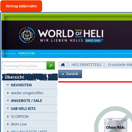
Vertrag widerrufen
HELI ERSATZTEILE
Ersatzteile Mi
Zurück
Übersicht
NEUHEITEN
wieder eingetroffen
ANGEBOTE / SALE
SAB HELI KITS
SCORPION
WoH-Line
HELI BAUSÄTZE / KITS