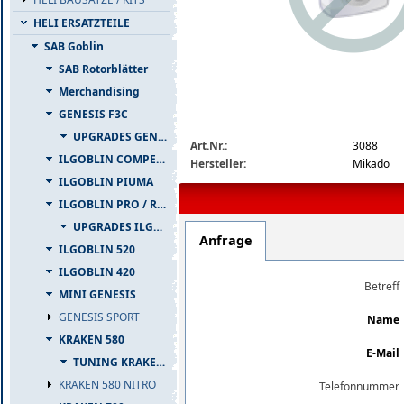
HELI ERSATZTEILE
SAB Goblin
SAB Rotorblätter
Merchandising
GENESIS F3C
img_nopic_large
UPGRADES GENESIS F3C
Art.Nr.:
3088
ILGOBLIN COMPETIZIONE
Hersteller:
Mikado
ILGOBLIN PIUMA
ILGOBLIN PRO / RAW 700
UPGRADES ILGOBLIN PRO / RAW 700
Anfrage
ILGOBLIN 520
ILGOBLIN 420
Betreff
MINI GENESIS
GENESIS SPORT
Name
KRAKEN 580
E-Mail
TUNING KRAKEN 580
KRAKEN 580 NITRO
Telefonnummer