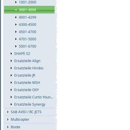
1001-2000
3001-4000
4001-4299
4300-4500
4501-4700
4701-5000
5001-6700
SHAPE S2
Ersatzteile Align
Ersatzteile Hirobo
Ersatzteile JR
Ersatzteile MSH
Ersatzteile OXY
Ersatzteile Curtis Youngblood
Ersatzteile Synergy
SAB AVIO / RC JETS
Multicopter
Boote