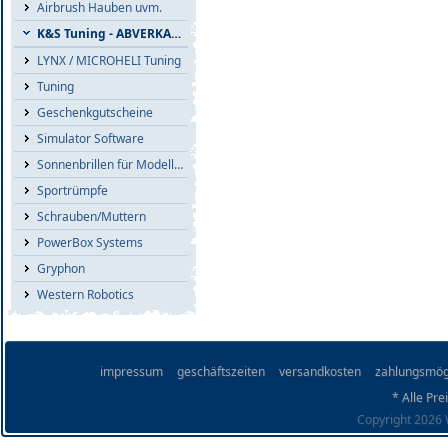
Airbrush Hauben uvm.
K&S Tuning - ABVERKAUF
LYNX / MICROHELI Tuning
Tuning
Geschenkgutscheine
Simulator Software
Sonnenbrillen für Modellflieger
Sportrümpfe
Schrauben/Muttern
PowerBox Systems
Gryphon
Western Robotics
impressum
geschäftszeiten
versandkosten
zahlungsmög
* Alle Pre
Copyright 2026 