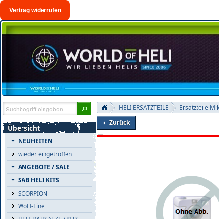
Vertrag widerrufen
HELI ERSATZTEILE
Ersatzteile Mi
Zurück
Übersicht
NEUHEITEN
wieder eingetroffen
ANGEBOTE / SALE
SAB HELI KITS
SCORPION
WoH-Line
HELI BAUSÄTZE / KITS