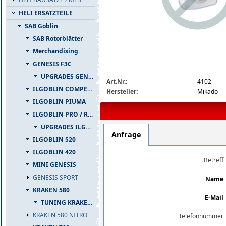
HELI ERSATZTEILE
SAB Goblin
SAB Rotorblätter
Merchandising
GENESIS F3C
img_nopic_large
UPGRADES GENESIS F3C
Art.Nr.:
4102
ILGOBLIN COMPETIZIONE
Hersteller:
Mikado
ILGOBLIN PIUMA
ILGOBLIN PRO / RAW 700
UPGRADES ILGOBLIN PRO / RAW 700
Anfrage
ILGOBLIN 520
ILGOBLIN 420
Betreff
MINI GENESIS
GENESIS SPORT
Name
KRAKEN 580
E-Mail
TUNING KRAKEN 580
KRAKEN 580 NITRO
Telefonnummer