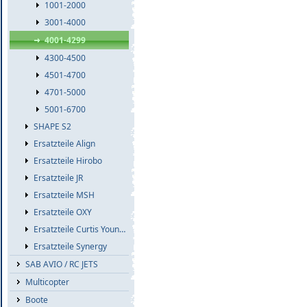
1001-2000
3001-4000
4001-4299
4300-4500
4501-4700
4701-5000
5001-6700
SHAPE S2
Ersatzteile Align
Ersatzteile Hirobo
Ersatzteile JR
Ersatzteile MSH
Ersatzteile OXY
Ersatzteile Curtis Youngblood
Ersatzteile Synergy
SAB AVIO / RC JETS
Multicopter
Boote