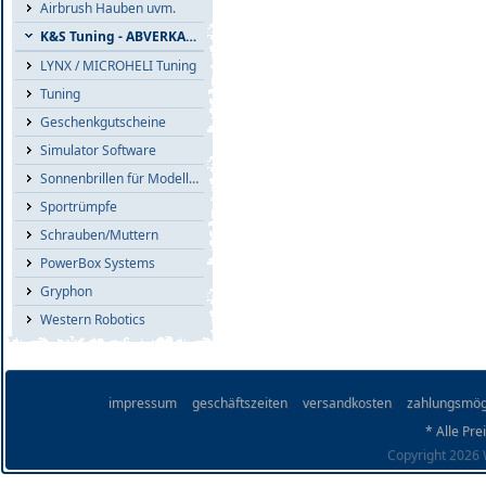
Airbrush Hauben uvm.
K&S Tuning - ABVERKAUF
LYNX / MICROHELI Tuning
Tuning
Geschenkgutscheine
Simulator Software
Sonnenbrillen für Modellflieger
Sportrümpfe
Schrauben/Muttern
PowerBox Systems
Gryphon
Western Robotics
impressum
geschäftszeiten
versandkosten
zahlungsmög
* Alle Pre
Copyright 2026 