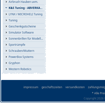
Airbrush Hauben uvm.
K&S Tuning - ABVERKAUF
LYNX / MICROHELI Tuning
Tuning
Geschenkgutscheine
Simulator Software
Sonnenbrillen für Modellflieger
Sportrümpfe
Schrauben/Muttern
PowerBox Systems
Gryphon
Western Robotics
impressum
geschäftszeiten
versandkosten
zahlungsmög
* Alle Pre
Copyright 2026 