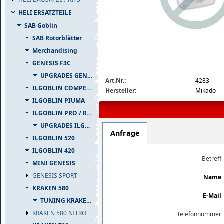
HELI ERSATZTEILE
SAB Goblin
SAB Rotorblätter
Merchandising
GENESIS F3C
img_nopic_large
UPGRADES GENESIS F3C
Art.Nr.:
4283
ILGOBLIN COMPETIZIONE
Hersteller:
Mikado
ILGOBLIN PIUMA
ILGOBLIN PRO / RAW 700
UPGRADES ILGOBLIN PRO / RAW 700
Anfrage
ILGOBLIN 520
ILGOBLIN 420
Betreff
MINI GENESIS
GENESIS SPORT
Name
KRAKEN 580
E-Mail
TUNING KRAKEN 580
KRAKEN 580 NITRO
Telefonnummer