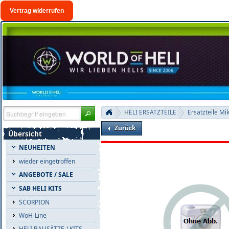
Vertrag widerrufen
HELI ERSATZTEILE
Ersatzteile Mi
Zurück
Übersicht
NEUHEITEN
wieder eingetroffen
ANGEBOTE / SALE
SAB HELI KITS
SCORPION
WoH-Line
HELI BAUSÄTZE / KITS