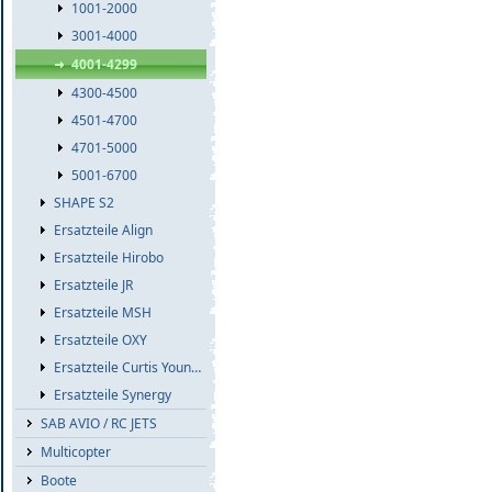
1001-2000
3001-4000
4001-4299
4300-4500
4501-4700
4701-5000
5001-6700
SHAPE S2
Ersatzteile Align
Ersatzteile Hirobo
Ersatzteile JR
Ersatzteile MSH
Ersatzteile OXY
Ersatzteile Curtis Youngblood
Ersatzteile Synergy
SAB AVIO / RC JETS
Multicopter
Boote