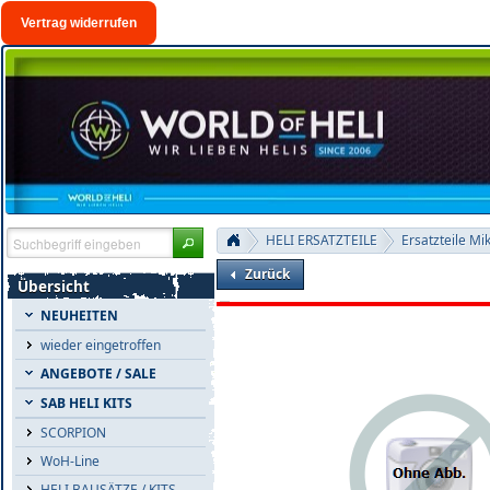
Vertrag widerrufen
HELI ERSATZTEILE
Ersatzteile Mi
Zurück
Übersicht
NEUHEITEN
wieder eingetroffen
ANGEBOTE / SALE
SAB HELI KITS
SCORPION
WoH-Line
HELI BAUSÄTZE / KITS