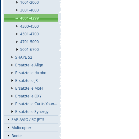
1001-2000
3001-4000
4001-4299
4300-4500
4501-4700
4701-5000
5001-6700
SHAPE S2
Ersatzteile Align
Ersatzteile Hirobo
Ersatzteile JR
Ersatzteile MSH
Ersatzteile OXY
Ersatzteile Curtis Youngblood
Ersatzteile Synergy
SAB AVIO / RC JETS
Multicopter
Boote