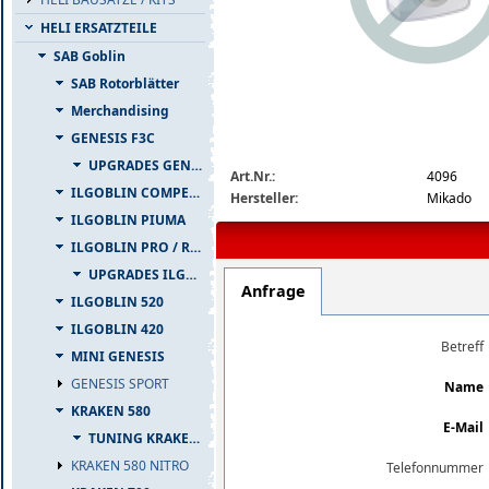
HELI ERSATZTEILE
SAB Goblin
SAB Rotorblätter
Merchandising
GENESIS F3C
img_nopic_large
UPGRADES GENESIS F3C
Art.Nr.:
4096
ILGOBLIN COMPETIZIONE
Hersteller:
Mikado
ILGOBLIN PIUMA
ILGOBLIN PRO / RAW 700
UPGRADES ILGOBLIN PRO / RAW 700
Anfrage
ILGOBLIN 520
ILGOBLIN 420
Betreff
MINI GENESIS
GENESIS SPORT
Name
KRAKEN 580
E-Mail
TUNING KRAKEN 580
KRAKEN 580 NITRO
Telefonnummer