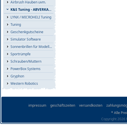
Airbrush Hauben uvm.
K&S Tuning - ABVERKAUF
LYNX / MICROHELI Tuning
Tuning
Geschenkgutscheine
Simulator Software
Sonnenbrillen für Modellflieger
Sportrümpfe
Schrauben/Muttern
PowerBox Systems
Gryphon
Western Robotics
impressum
geschäftszeiten
versandkosten
zahlungsmög
* Alle Pre
Copyright 2026 