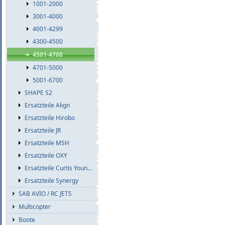
1001-2000
3001-4000
4001-4299
4300-4500
4501-4700
4701-5000
5001-6700
SHAPE S2
Ersatzteile Align
Ersatzteile Hirobo
Ersatzteile JR
Ersatzteile MSH
Ersatzteile OXY
Ersatzteile Curtis Youngblood
Ersatzteile Synergy
SAB AVIO / RC JETS
Multicopter
Boote