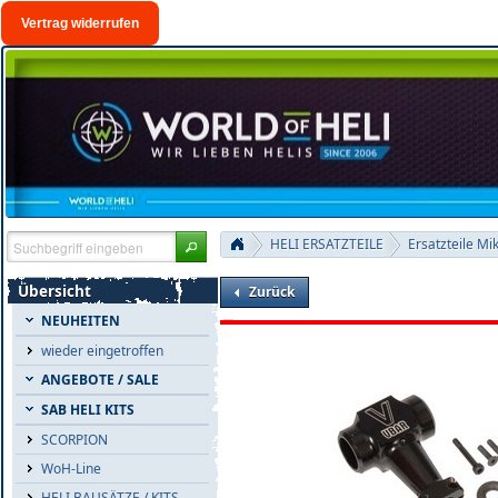
Vertrag widerrufen
HELI ERSATZTEILE
Ersatzteile Mi
Übersicht
Zurück
NEUHEITEN
wieder eingetroffen
ANGEBOTE / SALE
SAB HELI KITS
SCORPION
WoH-Line
HELI BAUSÄTZE / KITS