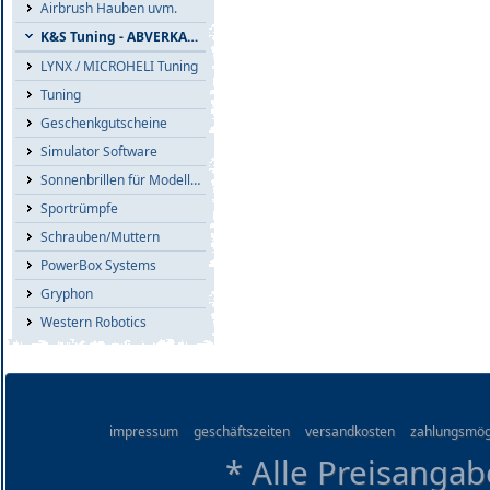
Airbrush Hauben uvm.
K&S Tuning - ABVERKAUF
LYNX / MICROHELI Tuning
Tuning
Geschenkgutscheine
Simulator Software
Sonnenbrillen für Modellflieger
Sportrümpfe
Schrauben/Muttern
PowerBox Systems
Gryphon
Western Robotics
impressum
geschäftszeiten
versandkosten
zahlungsmög
* Alle Preisangab