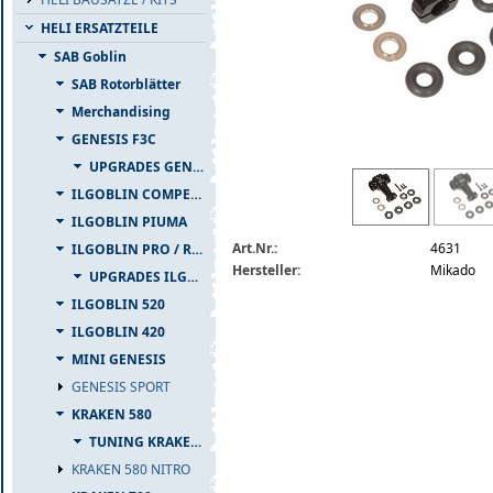
HELI ERSATZTEILE
SAB Goblin
SAB Rotorblätter
Merchandising
GENESIS F3C
UPGRADES GENESIS F3C
rotorkopf-logo-500-600-upgrade-set-046
ILGOBLIN COMPETIZIONE
ILGOBLIN PIUMA
Art.Nr.:
4631
ILGOBLIN PRO / RAW 700
Hersteller:
Mikado
UPGRADES ILGOBLIN PRO / RAW 700
ILGOBLIN 520
ILGOBLIN 420
MINI GENESIS
GENESIS SPORT
KRAKEN 580
TUNING KRAKEN 580
KRAKEN 580 NITRO