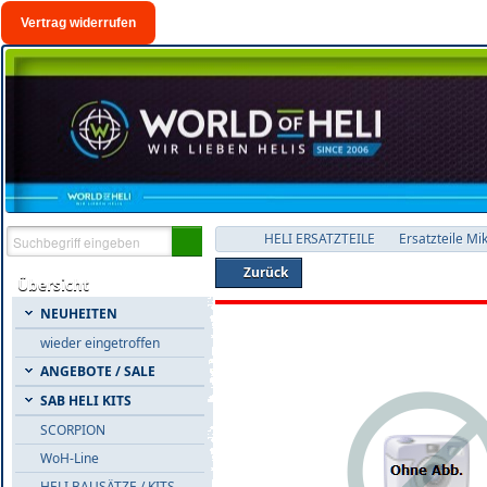
Vertrag widerrufen
HELI ERSATZTEILE
Ersatzteile Mi
Zurück
Übersicht
NEUHEITEN
wieder eingetroffen
ANGEBOTE / SALE
SAB HELI KITS
SCORPION
WoH-Line
HELI BAUSÄTZE / KITS