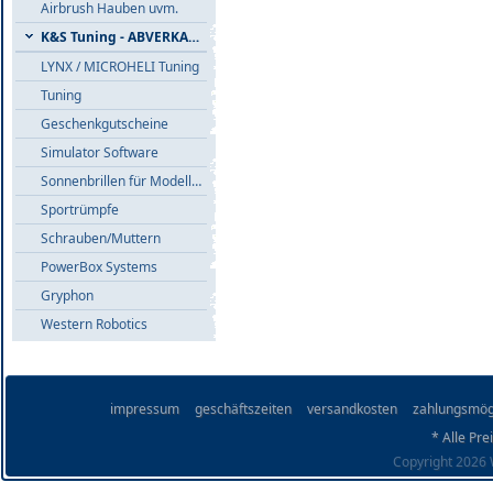
Airbrush Hauben uvm.
K&S Tuning - ABVERKAUF
LYNX / MICROHELI Tuning
Tuning
Geschenkgutscheine
Simulator Software
Sonnenbrillen für Modellflieger
Sportrümpfe
Schrauben/Muttern
PowerBox Systems
Gryphon
Western Robotics
impressum
geschäftszeiten
versandkosten
zahlungsmög
* Alle Pre
Copyright 2026 