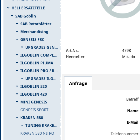
HELI ERSATZTEILE
SAB Goblin
SAB Rotorblätter
Merchandising
GENESIS F3C
img_nopic_large
UPGRADES GENESIS F3C
Art.Nr.:
4798
ILGOBLIN COMPETIZIONE
Hersteller:
Mikado
ILGOBLIN PIUMA
ILGOBLIN PRO / RAW 700
UPGRADES ILGOBLIN PRO / RAW 700
Anfrage
ILGOBLIN 520
ILGOBLIN 420
Betreff
MINI GENESIS
GENESIS SPORT
Name
KRAKEN 580
E-Mail
TUNING KRAKEN 580
KRAKEN 580 NITRO
Telefonnummer