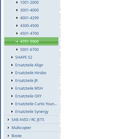
1001-2000
3001-4000
4001-4299
4300-4500
4501-4700
4701-5000
5001-6700
SHAPE S2
Ersatzteile Align
Ersatzteile Hirobo
Ersatzteile JR
Ersatzteile MSH
Ersatzteile OXY
Ersatzteile Curtis Youngblood
Ersatzteile Synergy
SAB AVIO / RC JETS
Multicopter
Boote