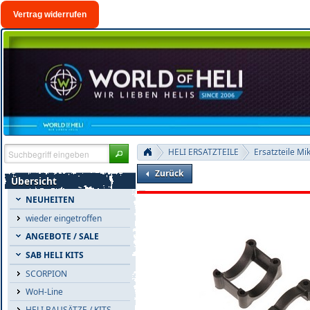
Vertrag widerrufen
HELI ERSATZTEILE
Ersatzteile Mi
Zurück
Übersicht
NEUHEITEN
wieder eingetroffen
ANGEBOTE / SALE
SAB HELI KITS
SCORPION
WoH-Line
HELI BAUSÄTZE / KITS