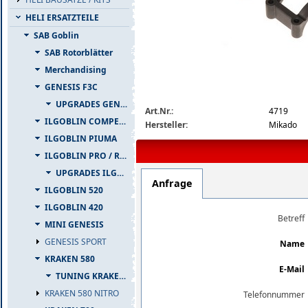
HELI ERSATZTEILE
SAB Goblin
SAB Rotorblätter
Merchandising
GENESIS F3C
heckrotor-klemmung-22mm-heckrohr-04
UPGRADES GENESIS F3C
Art.Nr.:
4719
ILGOBLIN COMPETIZIONE
Hersteller:
Mikado
ILGOBLIN PIUMA
ILGOBLIN PRO / RAW 700
UPGRADES ILGOBLIN PRO / RAW 700
Anfrage
ILGOBLIN 520
ILGOBLIN 420
Betreff
MINI GENESIS
GENESIS SPORT
Name
KRAKEN 580
E-Mail
TUNING KRAKEN 580
KRAKEN 580 NITRO
Telefonnummer