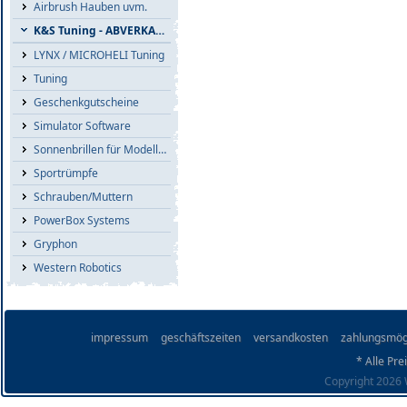
Airbrush Hauben uvm.
K&S Tuning - ABVERKAUF
LYNX / MICROHELI Tuning
Tuning
Geschenkgutscheine
Simulator Software
Sonnenbrillen für Modellflieger
Sportrümpfe
Schrauben/Muttern
PowerBox Systems
Gryphon
Western Robotics
impressum
geschäftszeiten
versandkosten
zahlungsmög
* Alle Pre
Copyright 2026 