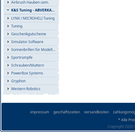
Airbrush Hauben uvm.
K&S Tuning - ABVERKAUF
LYNX / MICROHELI Tuning
Tuning
Geschenkgutscheine
Simulator Software
Sonnenbrillen für Modellflieger
Sportrümpfe
Schrauben/Muttern
PowerBox Systems
Gryphon
Western Robotics
impressum
geschäftszeiten
versandkosten
zahlungsmög
* Alle Pre
Copyright 2026 