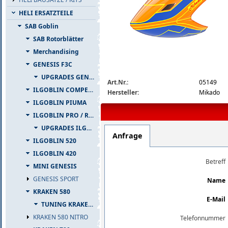
HELI ERSATZTEILE
SAB Goblin
SAB Rotorblätter
Merchandising
GENESIS F3C
05149_b1_big.jpg
UPGRADES GENESIS F3C
Art.Nr.:
05149
ILGOBLIN COMPETIZIONE
Hersteller:
Mikado
ILGOBLIN PIUMA
ILGOBLIN PRO / RAW 700
UPGRADES ILGOBLIN PRO / RAW 700
Anfrage
ILGOBLIN 520
ILGOBLIN 420
Betreff
MINI GENESIS
GENESIS SPORT
Name
KRAKEN 580
E-Mail
TUNING KRAKEN 580
KRAKEN 580 NITRO
Telefonnummer