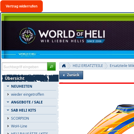
Vertrag widerrufen
HELI ERSATZTEILE
Ersatzteile Mi
Zurück
Übersicht
NEUHEITEN
wieder eingetroffen
ANGEBOTE / SALE
SAB HELI KITS
SCORPION
WoH-Line
HELI BAUSÄTZE / KITS