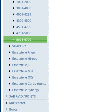
1001-2000
3001-4000
4001-4299
4300-4500
4501-4700
4701-5000
5001-6700
SHAPE S2
Ersatzteile Align
Ersatzteile Hirobo
Ersatzteile JR
Ersatzteile MSH
Ersatzteile OXY
Ersatzteile Curtis Youngblood
Ersatzteile Synergy
SAB AVIO / RC JETS
Multicopter
Boote