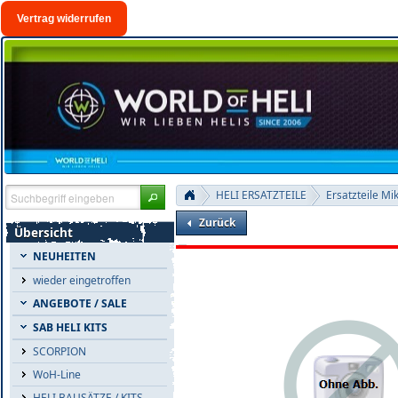
Vertrag widerrufen
HELI ERSATZTEILE
Ersatzteile Mi
Zurück
Übersicht
NEUHEITEN
wieder eingetroffen
ANGEBOTE / SALE
SAB HELI KITS
SCORPION
WoH-Line
HELI BAUSÄTZE / KITS