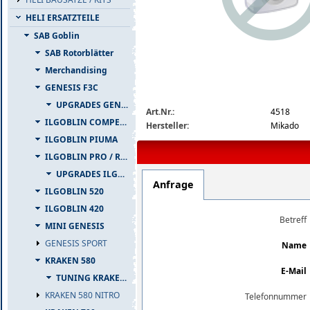
HELI ERSATZTEILE
SAB Goblin
SAB Rotorblätter
Merchandising
GENESIS F3C
img_nopic_large
UPGRADES GENESIS F3C
Art.Nr.:
4518
ILGOBLIN COMPETIZIONE
Hersteller:
Mikado
ILGOBLIN PIUMA
ILGOBLIN PRO / RAW 700
UPGRADES ILGOBLIN PRO / RAW 700
Anfrage
ILGOBLIN 520
ILGOBLIN 420
Betreff
MINI GENESIS
GENESIS SPORT
Name
KRAKEN 580
E-Mail
TUNING KRAKEN 580
KRAKEN 580 NITRO
Telefonnummer