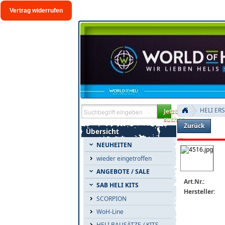
Vertrag widerrufen
HELI ER
Jetzt
suchen
Zurück
Übersicht
NEUHEITEN
wieder eingetroffen
ANGEBOTE / SALE
Art.Nr.:
SAB HELI KITS
Hersteller:
SCORPION
WoH-Line
HELI BAUSÄTZE / KITS