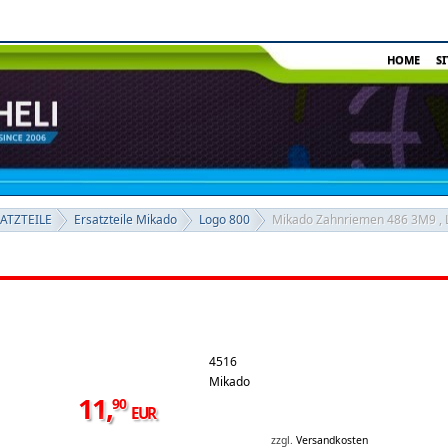
HOME
S
SATZTEILE
Ersatzteile Mikado
Logo 800
Mikado Zahnriemen 486 3M9 ,
4516
Mikado
11
,
90
EUR
zzgl.
Versandkosten