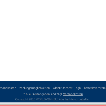
rsandkosten
zahlungsmöglichkeiten
widerrufsrecht
agb
batterieverordn
* Alle Preisangaben sind zzgl.
Versandkosten
Copyright 2026 WORLD-OF-HELI. Alle Rechte vorbehalten.