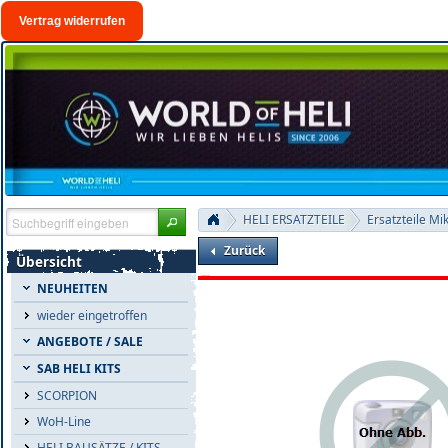
Vertrag widerrufen
HELI ERSATZTEILE
Ersatzteile Mi
Zurück
Übersicht
NEUHEITEN
wieder eingetroffen
ANGEBOTE / SALE
SAB HELI KITS
SCORPION
WoH-Line
HELI BAUSÄTZE / KITS