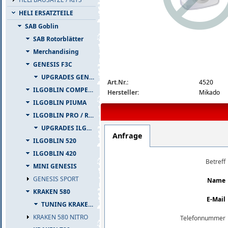
HELI ERSATZTEILE
SAB Goblin
SAB Rotorblätter
Merchandising
GENESIS F3C
img_nopic_large
UPGRADES GENESIS F3C
Art.Nr.:
4520
ILGOBLIN COMPETIZIONE
Hersteller:
Mikado
ILGOBLIN PIUMA
ILGOBLIN PRO / RAW 700
UPGRADES ILGOBLIN PRO / RAW 700
Anfrage
ILGOBLIN 520
ILGOBLIN 420
Betreff
MINI GENESIS
GENESIS SPORT
Name
KRAKEN 580
E-Mail
TUNING KRAKEN 580
KRAKEN 580 NITRO
Telefonnummer