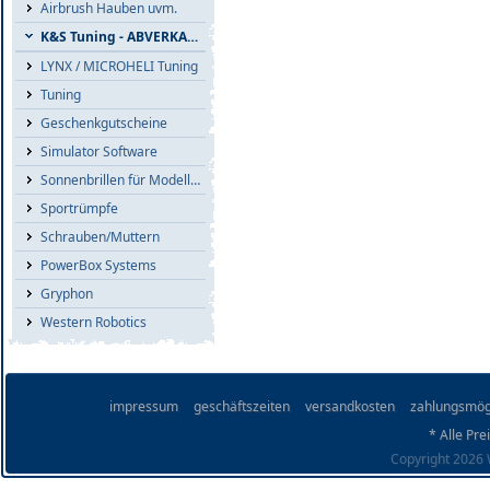
Airbrush Hauben uvm.
K&S Tuning - ABVERKAUF
LYNX / MICROHELI Tuning
Tuning
Geschenkgutscheine
Simulator Software
Sonnenbrillen für Modellflieger
Sportrümpfe
Schrauben/Muttern
PowerBox Systems
Gryphon
Western Robotics
impressum
geschäftszeiten
versandkosten
zahlungsmög
* Alle Pre
Copyright 2026 