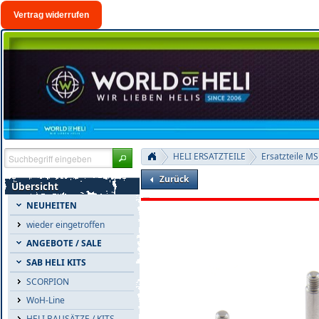
Vertrag widerrufen
HELI ERSATZTEILE
Ersatzteile M
Zurück
Übersicht
NEUHEITEN
wieder eingetroffen
ANGEBOTE / SALE
SAB HELI KITS
SCORPION
WoH-Line
HELI BAUSÄTZE / KITS