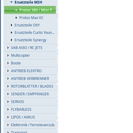
Ersatzteile MSH
Protos 380 / Mini Protos
Protos Max V2
Ersatzteile OXY
Ersatzteile Curtis Youngblood
Ersatzteile Synergy
SAB AVIO / RC JETS
Multicopter
Boote
ANTRIEB ELEKTRO
ANTRIEB VERBRENNER
ROTORBLÄTTER / BLADES
SENDER / EMPFÄNGER
SERVOS
FLYBARLESS
LIPOS / AKKUS
Elektronik / Fernsteuerzub.
Transport