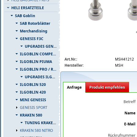
HELI ERSATZTEILE
SAB Goblin
SAB Rotorblätter
Merchandising
GENESIS F3C
UPGRADES GENESIS F3C
ILGOBLIN COMPETIZIONE
msh41212_big.jpg
Art.Nr.:
MSH41212
ILGOBLIN PIUMA
Hersteller:
MSH
ILGOBLIN PRO / RAW 700
UPGRADES ILGOBLIN PRO / RAW 700
ILGOBLIN 520
Anfrage
Produkt empfehlen
ILGOBLIN 420
MINI GENESIS
Betreff
GENESIS SPORT
Name
KRAKEN 580
TUNING KRAKEN 580
E-Mail
KRAKEN 580 NITRO
Rückrufnummer