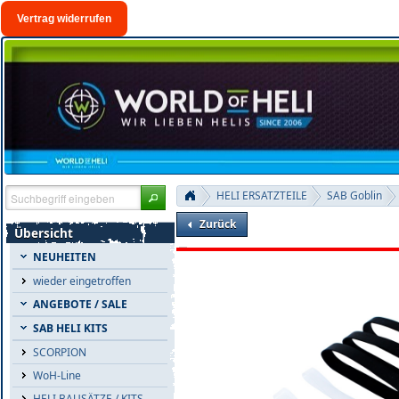
Vertrag widerrufen
HELI ERSATZTEILE
SAB Goblin
Zurück
Übersicht
NEUHEITEN
wieder eingetroffen
ANGEBOTE / SALE
SAB HELI KITS
SCORPION
WoH-Line
HELI BAUSÄTZE / KITS