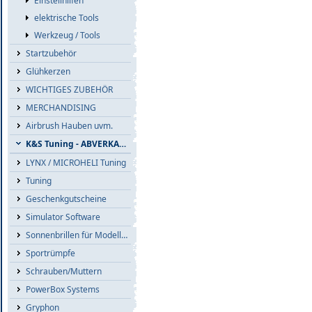
Einstellhilfen
elektrische Tools
Werkzeug / Tools
Startzubehör
Glühkerzen
WICHTIGES ZUBEHÖR
MERCHANDISING
Airbrush Hauben uvm.
K&S Tuning - ABVERKAUF
LYNX / MICROHELI Tuning
Tuning
Geschenkgutscheine
Simulator Software
Sonnenbrillen für Modellflieger
Sportrümpfe
Schrauben/Muttern
PowerBox Systems
Gryphon