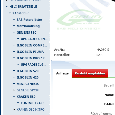
HELI ERSATZTEILE
SAB Goblin
SAB Rotorblätter
Merchandising
GENESIS F3C
UPGRADES GENESIS F3C
ILGOBLIN COMPETIZIONE
ha060-s_big.jpg
Art.Nr.:
HA060-S
ILGOBLIN PIUMA
Hersteller:
SAB
ILGOBLIN PRO / RAW 700
UPGRADES ILGOBLIN PRO / RAW 700
ILGOBLIN 520
Anfrage
Produkt empfehlen
ILGOBLIN 420
MINI GENESIS
Betreff
GENESIS SPORT
Name
KRAKEN 580
TUNING KRAKEN 580
E-Mail
KRAKEN 580 NITRO
Rückrufnummer