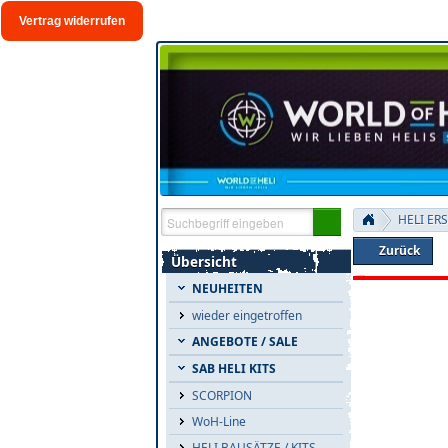
Vertrag widerrufen
HELI ER
Zurück
Übersicht
NEUHEITEN
wieder eingetroffen
ANGEBOTE / SALE
SAB HELI KITS
SCORPION
WoH-Line
HELI BAUSÄTZE / KITS