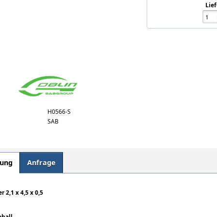
Lief
H0566-S
SAB
bung
Anfrage
r 2,1 x 4,5 x 0,5
eball