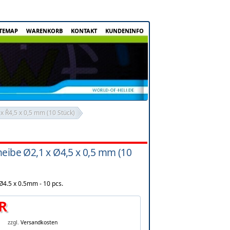
ITEMAP
WARENKORB
KONTAKT
KUNDENINFO
x Ř4,5 x 0,5 mm (10 Stück)
eibe Ø2,1 x Ø4,5 x 0,5 mm (10
Ø4.5 x 0.5mm - 10 pcs.
R
zzgl.
Versandkosten