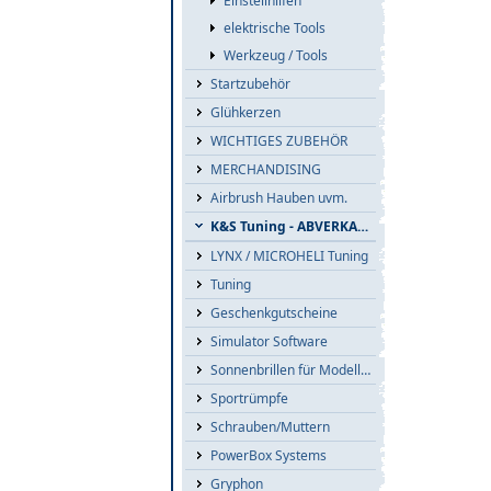
Einstellhilfen
elektrische Tools
Werkzeug / Tools
Startzubehör
Glühkerzen
WICHTIGES ZUBEHÖR
MERCHANDISING
Airbrush Hauben uvm.
K&S Tuning - ABVERKAUF
LYNX / MICROHELI Tuning
Tuning
Geschenkgutscheine
Simulator Software
Sonnenbrillen für Modellflieger
Sportrümpfe
Schrauben/Muttern
PowerBox Systems
Gryphon