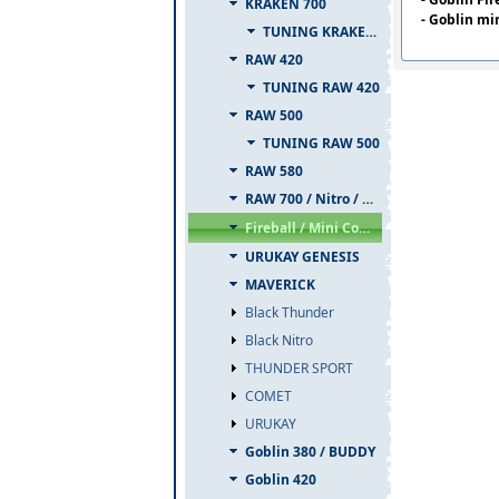
KRAKEN 700
- Goblin m
TUNING KRAKEN 700
RAW 420
TUNING RAW 420
RAW 500
TUNING RAW 500
RAW 580
RAW 700 / Nitro / PIUMA
Fireball / Mini Comet
URUKAY GENESIS
MAVERICK
Black Thunder
Black Nitro
THUNDER SPORT
COMET
URUKAY
Goblin 380 / BUDDY
Goblin 420