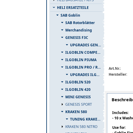
HELI ERSATZTEILE
SAB Goblin
SAB Rotorblätter
Merchandising
GENESIS F3C
UPGRADES GENESIS F3C
ILGOBLIN COMPETIZIONE
ILGOBLIN PIUMA
ILGOBLIN PRO / RAW 700
Art.Nr.:
Hersteller:
UPGRADES ILGOBLIN PRO / RAW 700
ILGOBLIN 520
ILGOBLIN 420
MINI GENESIS
Beschrei
GENESIS SPORT
KRAKEN 580
Includes:
- 10 x Washe
TUNING KRAKEN 580
KRAKEN 580 NITRO
Use for:
- Goblin Fir