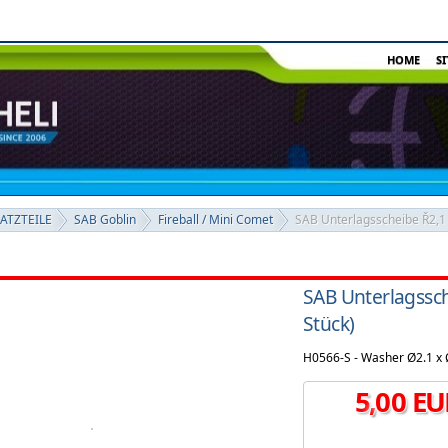
HOME
S
SATZTEILE
SAB Goblin
Fireball / Mini Comet
SAB Unterlagsscheibe Ř2,1 
SAB Unterlagssch
Stück)
H0566-S - Washer Ø2.1 x 
5
,
00
EU