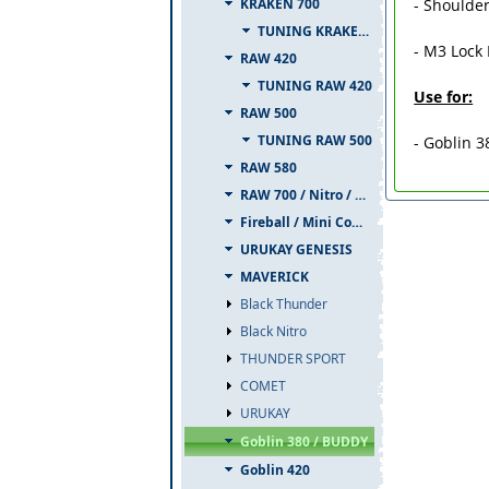
- Shoulde
KRAKEN 700
TUNING KRAKEN 700
- M3 Lock
RAW 420
TUNING RAW 420
Use for:
RAW 500
TUNING RAW 500
- Goblin 3
RAW 580
RAW 700 / Nitro / PIUMA
Fireball / Mini Comet
URUKAY GENESIS
MAVERICK
Black Thunder
Black Nitro
THUNDER SPORT
COMET
URUKAY
Goblin 380 / BUDDY
Goblin 420