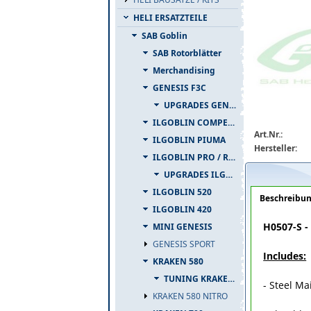
HELI ERSATZTEILE
SAB Goblin
SAB Rotorblätter
Merchandising
GENESIS F3C
UPGRADES GENESIS F3C
ILGOBLIN COMPETIZIONE
h0507-s.jpg
Art.Nr.:
ILGOBLIN PIUMA
Hersteller:
ILGOBLIN PRO / RAW 700
UPGRADES ILGOBLIN PRO / RAW 700
ILGOBLIN 520
Beschreibu
ILGOBLIN 420
H0507-S - 
MINI GENESIS
GENESIS SPORT
Includes:
KRAKEN 580
TUNING KRAKEN 580
- Steel Ma
KRAKEN 580 NITRO