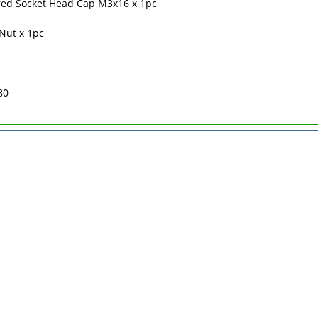
red Socket Head Cap M3x16 x 1pc
 Nut x 1pc
80