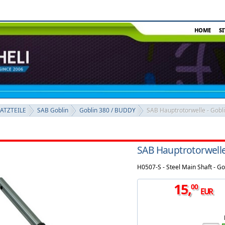
HOME
S
SATZTEILE
SAB Goblin
Goblin 380 / BUDDY
SAB Hauptrotorwelle - Gobl
SAB Hauptrotorwelle
H0507-S - Steel Main Shaft - Go
15
,
00
EUR