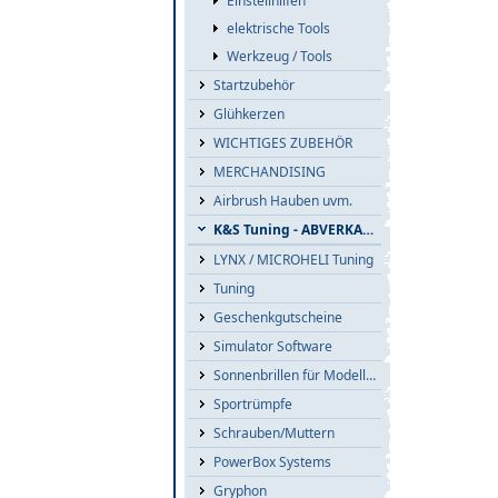
Einstellhilfen
elektrische Tools
Werkzeug / Tools
Startzubehör
Glühkerzen
WICHTIGES ZUBEHÖR
MERCHANDISING
Airbrush Hauben uvm.
K&S Tuning - ABVERKAUF
LYNX / MICROHELI Tuning
Tuning
Geschenkgutscheine
Simulator Software
Sonnenbrillen für Modellflieger
Sportrümpfe
Schrauben/Muttern
PowerBox Systems
Gryphon