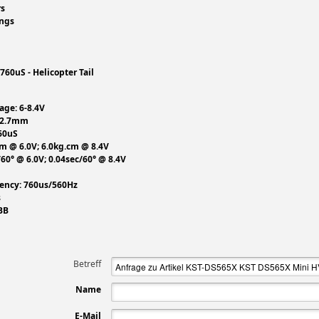
rs
ings
760uS - Helicopter Tail
age: 6-8.4V
x32.7mm
60uS
cm @ 6.0V; 6.0kg.cm @ 8.4V
60° @ 6.0V; 0.04sec/60° @ 8.4V
ency: 760us/560Hz
s
BB
Betreff
Name
E-Mail