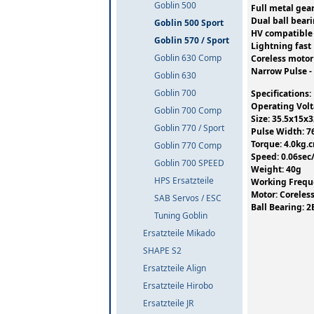
Goblin 500
Full metal gea
Dual ball bear
Goblin 500 Sport
HV compatible
Goblin 570 / Sport
Lightning fast
Goblin 630 Comp
Coreless motor
Narrow Pulse - 
Goblin 630
Goblin 700
Specifications:
Operating Volt
Goblin 700 Comp
Size: 35.5x15
Goblin 770 / Sport
Pulse Width: 7
Torque: 4.0kg.
Goblin 770 Comp
Speed: 0.06sec/
Goblin 700 SPEED
Weight: 40g
HPS Ersatzteile
Working Frequ
Motor: Coreles
SAB Servos / ESC
Ball Bearing: 2
Tuning Goblin
Ersatzteile Mikado
SHAPE S2
Ersatzteile Align
Ersatzteile Hirobo
Ersatzteile JR