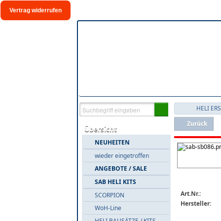
Vertrag widerrufen
HELI ER
Zurück
Übersicht
NEUHEITEN
wieder eingetroffen
ANGEBOTE / SALE
SAB HELI KITS
Art.Nr.:
SCORPION
Hersteller:
WoH-Line
HELI BAUSÄTZE / KITS