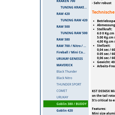
KRAKEN 700
- Sehr robust
TUNING KRAKEN 700
Technische
RAW 420
TUNING RAW 420
Betriebsspa
Abmessunge
RAW 500
Stellkraft:
TUNING RAW 500
6.0 0 Kg.cm
5.00 Kg.cm 
RAW 580
4,00 Kg.cm 
Stellzeit:
RAW 700 / Nitro / PIUMA
0,04 sec / 6
Fireball / Mini Comet
0.05 sec / 6
0,06 sec / 6
URUKAY GENESIS
Gewicht: 4
MAVERICK
Arbeits-Fre
Black Thunder
Black Nitro
THUNDER SPORT
COMET
KST DS565X Min
on the tail roto
URUKAY
It's critical t
Goblin 380 / BUDDY
Features:
Goblin 420
Mini size alu