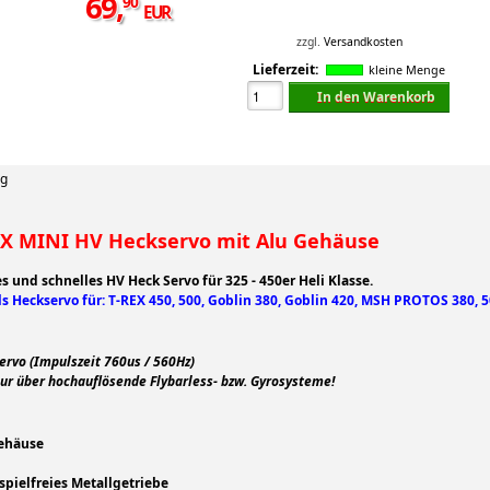
69
,
90
EUR
zzgl.
Versandkosten
Lieferzeit:
kleine Menge
In den Warenkorb
ng
X MINI HV Heckservo mit Alu Gehäuse
 und schnelles HV Heck Servo für 325 - 450er Heli Klasse.
ls Heckservo für: T-REX 450, 500, Goblin 380, Goblin 420, MSH PROTOS 380, 5
ervo (Impulszeit 760us / 560Hz)
ur über hochauflösende Flybarless- bzw. Gyrosysteme!
ehäuse
spielfreies Metallgetriebe