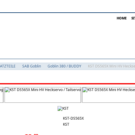
HOME
S
SATZTEILE
SAB Goblin
Goblin 380 / BUDDY
KST DS565X Mini HV Heckser
KST-DS565X
KST