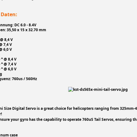
 Daten:
nnung: DC 6.0 - 8.4V
n: 35,50 x 15 x 32.70 mm
 @ 8,4 V
@ 7,4 V
@ 6,0 V
0 ° @ 8,4 V
0 ° @ 7,4 V
0 ° @ 6,0 V
0g
quenz: 760us / 560Hz
i Size Digital Servo is a great choice for helicopters ranging from 325mm-
r!
o ensure your gyro has the capability to operate 760uS Tail Servos, ensuring 
minum case