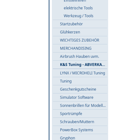
Einstellhilfen
elektrische Tools
Werkzeug / Tools
Startzubehör
Glühkerzen
WICHTIGES ZUBEHÖR
MERCHANDISING
Airbrush Hauben uvm.
K&S Tuning - ABVERKAUF
LYNX / MICROHELI Tuning
Tuning
Geschenkgutscheine
Simulator Software
Sonnenbrillen für Modellflieger
Sportrümpfe
Schrauben/Muttern
PowerBox Systems
Gryphon