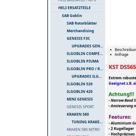
HELI ERSATZTEILE
SAB Goblin
SAB Rotorblätter
Merchandising
GENESIS F3C
UPGRADES GENESIS F3C
Beschreibu
ILGOBLIN COMPETIZIONE
Anfrage
ILGOBLIN PIUMA
KST DS565
ILGOBLIN PRO / RAW 700
UPGRADES ILGOBLIN PRO / RAW 700
Extrem robustes
Geeignet z.B. a
ILGOBLIN 520
ILGOBLIN 420
Achtung!!!
MINI GENESIS
-
Narrow Band S
- Ansteuerung n
GENESIS SPORT
KRAKEN 580
Features:
TUNING KRAKEN 580
- Aluminium G
- 2 Kugellager
KRAKEN 580 NITRO
- Hochpräzises 