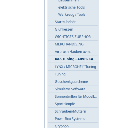
Einstellhilfen
elektrische Tools
Werkzeug / Tools
Startzubehör
Glühkerzen
WICHTIGES ZUBEHÖR
MERCHANDISING
Airbrush Hauben uvm.
K&S Tuning - ABVERKAUF
LYNX / MICROHELI Tuning
Tuning
Geschenkgutscheine
Simulator Software
Sonnenbrillen für Modellflieger
Sportrümpfe
Schrauben/Muttern
PowerBox Systems
Gryphon