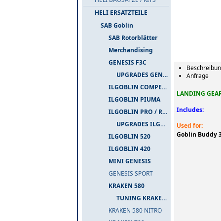
HELI ERSATZTEILE
SAB Goblin
SAB Rotorblätter
Merchandising
GENESIS F3C
Beschreibu
UPGRADES GENESIS F3C
Anfrage
ILGOBLIN COMPETIZIONE
LANDING GEAR
ILGOBLIN PIUMA
Includes:
ILGOBLIN PRO / RAW 700
UPGRADES ILGOBLIN PRO / RAW 700
Used for:
Goblin Buddy 
ILGOBLIN 520
ILGOBLIN 420
MINI GENESIS
GENESIS SPORT
KRAKEN 580
TUNING KRAKEN 580
KRAKEN 580 NITRO