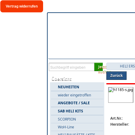
Vertrag widerrufen
HELI ER
Jetzt
suchen
Zurück
Übersicht
NEUHEITEN
wieder eingetroffen
ANGEBOTE / SALE
SAB HELI KITS
Art.Nr.:
SCORPION
Hersteller:
WoH-Line
HELI BAUSÄTZE / KITS