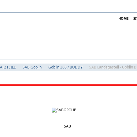
HOME
S
SATZTEILE
SAB Goblin
Goblin 380 / BUDDY
SAB Landegestell - Goblin 
SAB