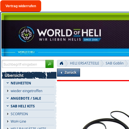
Vertrag widerrufen
HELI ERSATZTEILE
SAB Goblin
Zurück
Übersicht
NEUHEITEN
wieder eingetroffen
ANGEBOTE / SALE
SAB HELI KITS
SCORPION
WoH-Line
HELI BAUSÄTZE / KITS