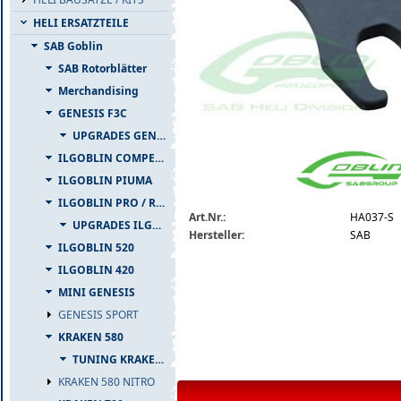
HELI ERSATZTEILE
SAB Goblin
SAB Rotorblätter
Merchandising
GENESIS F3C
UPGRADES GENESIS F3C
ha037-s.jpg
ILGOBLIN COMPETIZIONE
ILGOBLIN PIUMA
ILGOBLIN PRO / RAW 700
Art.Nr.:
HA037-S
UPGRADES ILGOBLIN PRO / RAW 700
Hersteller:
SAB
ILGOBLIN 520
ILGOBLIN 420
MINI GENESIS
GENESIS SPORT
KRAKEN 580
TUNING KRAKEN 580
KRAKEN 580 NITRO