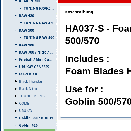
KRAKEN 700
TUNING KRAKEN 700
Beschreibung
RAW 420
TUNING RAW 420
HA037-S - Foa
RAW 500
TUNING RAW 500
500/570
RAW 580
RAW 700 / Nitro / PIUMA
Includes :
Fireball / Mini Comet
URUKAY GENESIS
Foam Blades H
MAVERICK
Black Thunder
Use for :
Black Nitro
THUNDER SPORT
Goblin 500/57
COMET
URUKAY
Goblin 380 / BUDDY
Goblin 420