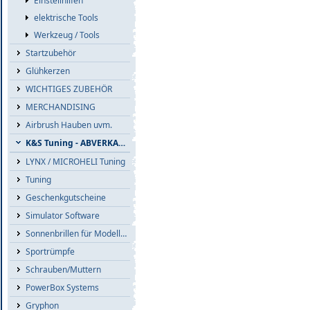
Einstellhilfen
elektrische Tools
Werkzeug / Tools
Startzubehör
Glühkerzen
WICHTIGES ZUBEHÖR
MERCHANDISING
Airbrush Hauben uvm.
K&S Tuning - ABVERKAUF
LYNX / MICROHELI Tuning
Tuning
Geschenkgutscheine
Simulator Software
Sonnenbrillen für Modellflieger
Sportrümpfe
Schrauben/Muttern
PowerBox Systems
Gryphon