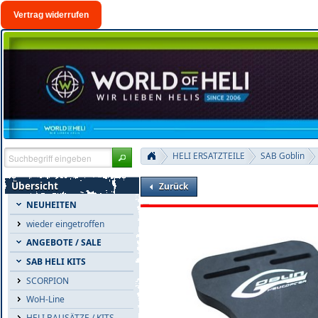
Vertrag widerrufen
HELI ERSATZTEILE
SAB Goblin
Übersicht
Zurück
NEUHEITEN
wieder eingetroffen
ANGEBOTE / SALE
SAB HELI KITS
SCORPION
WoH-Line
HELI BAUSÄTZE / KITS