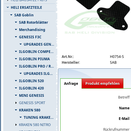
HELI ERSATZTEILE
SAB Goblin
SAB Rotorblätter
Merchandising
GENESIS F3C
UPGRADES GENESIS F3C
ILGOBLIN COMPETIZIONE
h0754-s_big.jpg
Art.Nr.:
H0754-S
ILGOBLIN PIUMA
Hersteller:
SAB
ILGOBLIN PRO / RAW 700
UPGRADES ILGOBLIN PRO / RAW 700
ILGOBLIN 520
Anfrage
Produkt empfehlen
ILGOBLIN 420
MINI GENESIS
Betreff
GENESIS SPORT
Name
KRAKEN 580
TUNING KRAKEN 580
E-Mail
KRAKEN 580 NITRO
Rückrufnummer