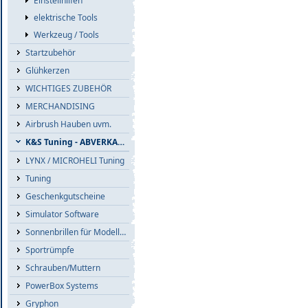
Einstellhilfen
elektrische Tools
Werkzeug / Tools
Startzubehör
Glühkerzen
WICHTIGES ZUBEHÖR
MERCHANDISING
Airbrush Hauben uvm.
K&S Tuning - ABVERKAUF
LYNX / MICROHELI Tuning
Tuning
Geschenkgutscheine
Simulator Software
Sonnenbrillen für Modellflieger
Sportrümpfe
Schrauben/Muttern
PowerBox Systems
Gryphon