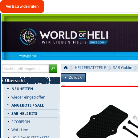
Vertrag widerrufen
HELI ERSATZTEILE
SAB Goblin
Zurück
Übersicht
NEUHEITEN
wieder eingetroffen
ANGEBOTE / SALE
SAB HELI KITS
SCORPION
WoH-Line
HELI BAUSÄTZE / KITS