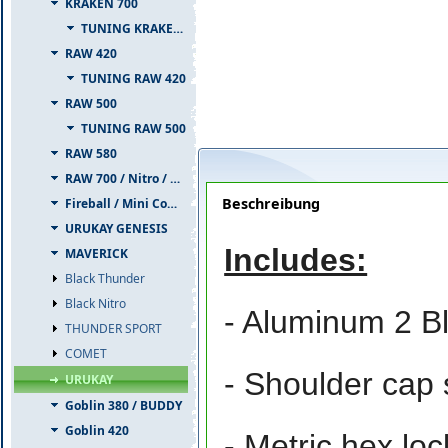
KRAKEN 700
TUNING KRAKEN 700
RAW 420
TUNING RAW 420
RAW 500
TUNING RAW 500
RAW 580
RAW 700 / Nitro / PIUMA
Beschreibung
Fireball / Mini Comet
URUKAY GENESIS
Includes:
MAVERICK
Black Thunder
Black Nitro
- Aluminum 2 B
THUNDER SPORT
COMET
- Shoulder cap
URUKAY
Goblin 380 / BUDDY
Goblin 420
- Metric hex lo