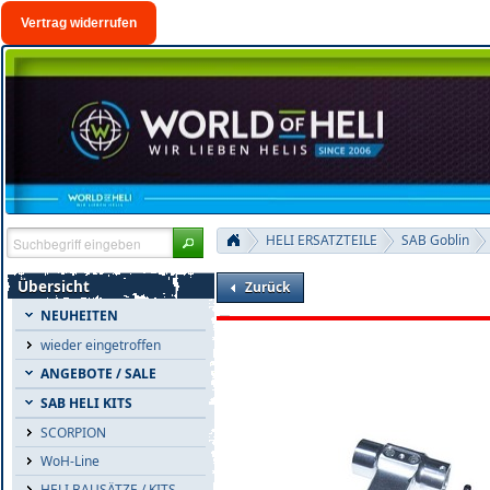
Vertrag widerrufen
HELI ERSATZTEILE
SAB Goblin
Übersicht
Zurück
NEUHEITEN
wieder eingetroffen
ANGEBOTE / SALE
SAB HELI KITS
SCORPION
WoH-Line
HELI BAUSÄTZE / KITS