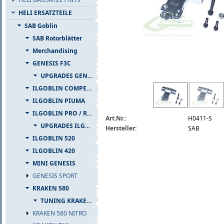
HELI ERSATZTEILE
SAB Goblin
SAB Rotorblätter
Merchandising
GENESIS F3C
UPGRADES GENESIS F3C
h0411-s.jpg
ILGOBLIN COMPETIZIONE
ILGOBLIN PIUMA
ILGOBLIN PRO / RAW 700
Art.Nr.:
H0411-S
UPGRADES ILGOBLIN PRO / RAW 700
Hersteller:
SAB
ILGOBLIN 520
ILGOBLIN 420
MINI GENESIS
GENESIS SPORT
KRAKEN 580
TUNING KRAKEN 580
KRAKEN 580 NITRO