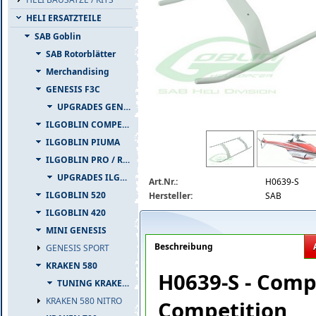
HELI ERSATZTEILE
SAB Goblin
SAB Rotorblätter
Merchandising
GENESIS F3C
UPGRADES GENESIS F3C
ILGOBLIN COMPETIZIONE
h0693-s.jpg
ILGOBLIN PIUMA
ILGOBLIN PRO / RAW 700
UPGRADES ILGOBLIN PRO / RAW 700
Art.Nr.:
H0639-S
ILGOBLIN 520
Hersteller:
SAB
ILGOBLIN 420
MINI GENESIS
Beschreibung
GENESIS SPORT
KRAKEN 580
H0639-S - Comp
TUNING KRAKEN 580
KRAKEN 580 NITRO
Competition