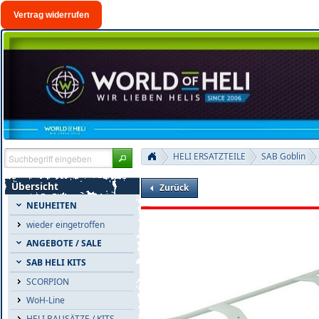
Vertrag widerrufen
HELI ERSATZTEILE
SAB Goblin
Übersicht
Zurück
NEUHEITEN
wieder eingetroffen
ANGEBOTE / SALE
SAB HELI KITS
SCORPION
WoH-Line
HELI BAUSÄTZE / KITS