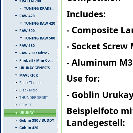
KRAKEN 700
TUNING KRAKEN 700
Includes:
RAW 420
TUNING RAW 420
- Composite La
RAW 500
TUNING RAW 500
- Socket Screw 
RAW 580
RAW 700 / Nitro / PIUMA
- Aluminum M3
Fireball / Mini Comet
URUKAY GENESIS
Use for:
MAVERICK
Black Thunder
Black Nitro
- Goblin Uruka
THUNDER SPORT
COMET
Beispielfoto m
URUKAY
Landegestell:
Goblin 380 / BUDDY
Goblin 420