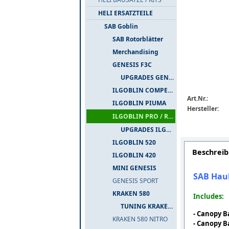
HELI ERSATZTEILE
SAB Goblin
SAB Rotorblätter
Merchandising
GENESIS F3C
UPGRADES GENESIS F3C
ILGOBLIN COMPETIZIONE
Art.Nr.:
ILGOBLIN PIUMA
Hersteller:
ILGOBLIN PRO / RAW 700
UPGRADES ILGOBLIN PRO / RAW 700
ILGOBLIN 520
Beschrei
ILGOBLIN 420
MINI GENESIS
SAB Haub
GENESIS SPORT
KRAKEN 580
Includes:
TUNING KRAKEN 580
- Canopy B
KRAKEN 580 NITRO
- Canopy B