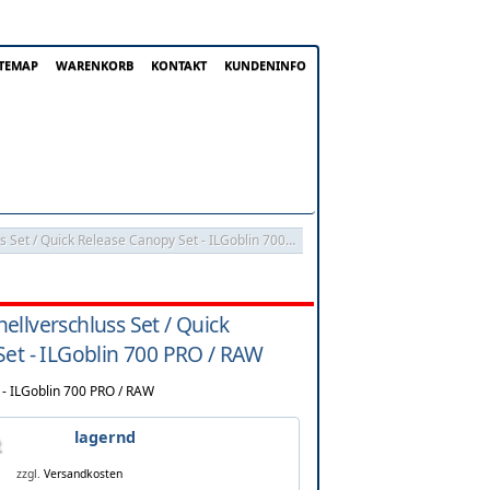
ITEMAP
WARENKORB
KONTAKT
KUNDENINFO
SAB Hauben Schnellverschluss Set / Quick Release Canopy Set - ILGoblin 700 PRO / RAW
llverschluss Set / Quick
et - ILGoblin 700 PRO / RAW
 - ILGoblin 700 PRO / RAW
lagernd
zzgl.
Versandkosten