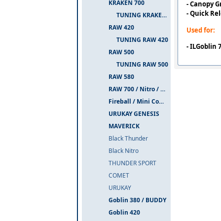
KRAKEN 700
- Canopy 
- Quick Re
TUNING KRAKEN 700
RAW 420
Used for:
TUNING RAW 420
- ILGoblin
RAW 500
TUNING RAW 500
RAW 580
RAW 700 / Nitro / PIUMA
Fireball / Mini Comet
URUKAY GENESIS
MAVERICK
Black Thunder
Black Nitro
THUNDER SPORT
COMET
URUKAY
Goblin 380 / BUDDY
Goblin 420