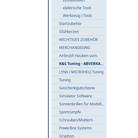
Einstellhilfen
elektrische Tools
Werkzeug / Tools
Startzubehör
Glühkerzen
WICHTIGES ZUBEHÖR
MERCHANDISING
Airbrush Hauben uvm.
K&S Tuning - ABVERKAUF
LYNX / MICROHELI Tuning
Tuning
Geschenkgutscheine
Simulator Software
Sonnenbrillen für Modellflieger
Sportrümpfe
Schrauben/Muttern
PowerBox Systems
Gryphon