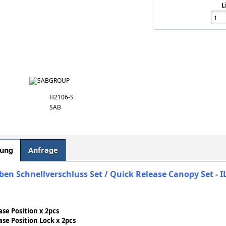
L
H2106-S
SAB
bung
Anfrage
en Schnellverschluss Set / Quick Release Canopy Set - 
ase Position x 2pcs
ase Position Lock x 2pcs