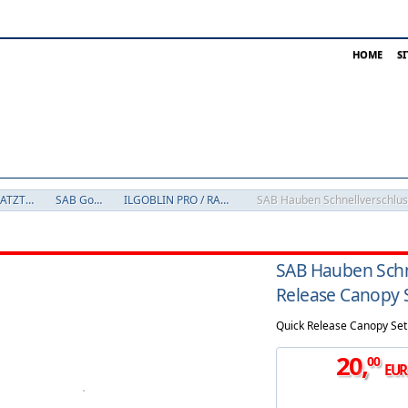
HOME
S
HELI ERSATZTEILE
SAB Goblin
ILGOBLIN PRO / RAW 700
SAB Hauben Schne
Release Canopy S
Quick Release Canopy Set
20
,
00
EUR