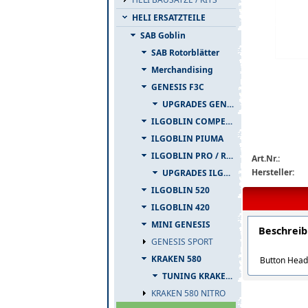
HELI ERSATZTEILE
SAB Goblin
SAB Rotorblätter
Merchandising
GENESIS F3C
hc098-s-detail
UPGRADES GENESIS F3C
ILGOBLIN COMPETIZIONE
ILGOBLIN PIUMA
ILGOBLIN PRO / RAW 700
Art.Nr.:
Hersteller:
UPGRADES ILGOBLIN PRO / RAW 700
ILGOBLIN 520
ILGOBLIN 420
MINI GENESIS
Beschrei
GENESIS SPORT
KRAKEN 580
Button Head
TUNING KRAKEN 580
KRAKEN 580 NITRO