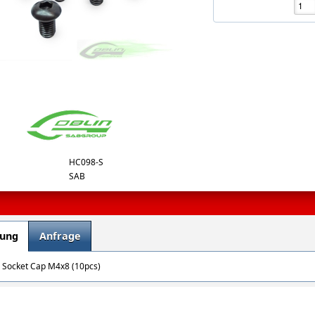
_big.jpg
HC098-S
SAB
bung
Anfrage
 Socket Cap M4x8 (10pcs)