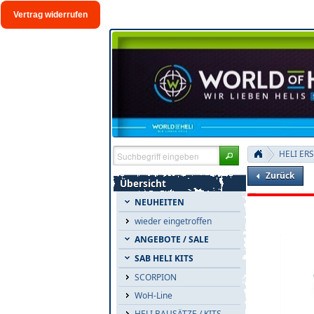
Vertrag widerrufen
HELI ER
Zurück
Übersicht
NEUHEITEN
wieder eingetroffen
ANGEBOTE / SALE
SAB HELI KITS
SCORPION
WoH-Line
HELI BAUSÄTZE / KITS