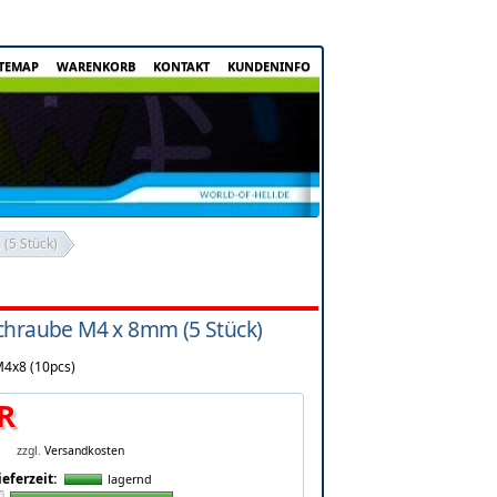
ITEMAP
WARENKORB
KONTAKT
KUNDENINFO
(5 Stück)
chraube M4 x 8mm (5 Stück)
M4x8 (10pcs)
R
zzgl.
Versandkosten
ieferzeit:
lagernd