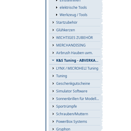
Einstellhilfen
elektrische Tools
Werkzeug / Tools
Startzubehör
Glühkerzen
WICHTIGES ZUBEHÖR
MERCHANDISING
Airbrush Hauben uvm.
K&S Tuning - ABVERKAUF
LYNX / MICROHELI Tuning
Tuning
Geschenkgutscheine
Simulator Software
Sonnenbrillen für Modellflieger
Sportrümpfe
Schrauben/Muttern
PowerBox Systems
Gryphon