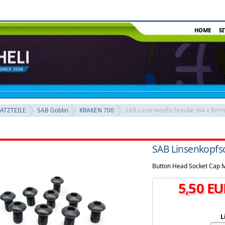
HOME
S
SATZTEILE
SAB Goblin
KRAKEN 700
SAB Linsenkopfschraube M4 x 8mm 
SAB Linsenkopfs
Button Head Socket Cap 
5
,
50
EU
L