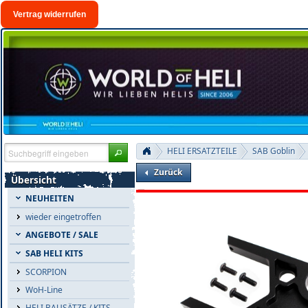
Vertrag widerrufen
HELI ERSATZTEILE
SAB Goblin
Zurück
Übersicht
NEUHEITEN
wieder eingetroffen
ANGEBOTE / SALE
SAB HELI KITS
SCORPION
WoH-Line
HELI BAUSÄTZE / KITS