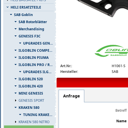
HELI ERSATZTEILE
SAB Goblin
SAB Rotorblätter
Merchandising
GENESIS F3C
h1061-s_big.jpg
UPGRADES GENESIS F3C
ILGOBLIN COMPETIZIONE
ILGOBLIN PIUMA
ILGOBLIN PRO / RAW 700
Art.Nr.:
H1061-S
Hersteller:
SAB
UPGRADES ILGOBLIN PRO / RAW 700
ILGOBLIN 520
ILGOBLIN 420
MINI GENESIS
Anfrage
GENESIS SPORT
KRAKEN 580
Betreff
TUNING KRAKEN 580
Name
KRAKEN 580 NITRO